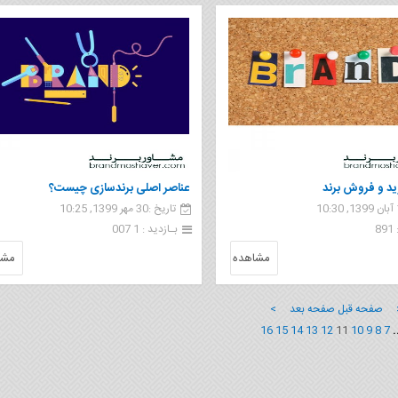
د و فروش برند
عناصر اصلی برندسازی چیست؟
تاریخ :30 مهر 1399, 10:25
8
بـازدید : 1 007
مشاهده
مشا
 صفحه قبل
صفحه بعد >
16
15
14
13
12
11
10
9
8
7
.