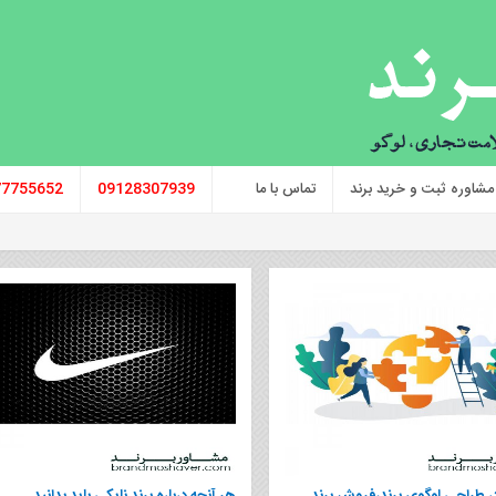
مشاوره ثبت و خرید برند
تماس با ما
09128307939
77755652