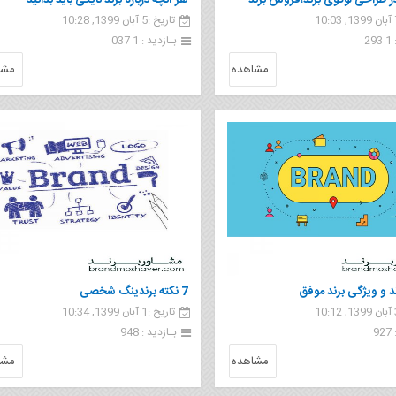
در طراحی لوگوی برند،فروش برند
هر آنچه درباره برند نایکی باید بدانید
تاریخ :5 آبان 1399, 10:28
2
بـازدید : 1 037
مشاهده
مشا
 و ویژگی برند موفق
7 نکته برندینگ شخصی
تاریخ :1 آبان 1399, 10:34
9
بـازدید : 948
مشاهده
مشا