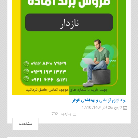
برند لوازم آرایشی و بهداشتی نازدار
تاریخ :26 آذر 1404, 17:10
بـازدید : 792
مشاهده