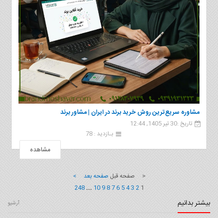
مشاوره سریع‌ترین روش خرید برند در ایران | مشاور برند
تاریخ :30 تیر 1405, 12:44
بـازدید : 78
مشاهده
< صفحه قبل
صفحه بعد >
248
...
10
9
8
7
6
5
4
3
2
1
بیشتر بدانیم
آرشیو