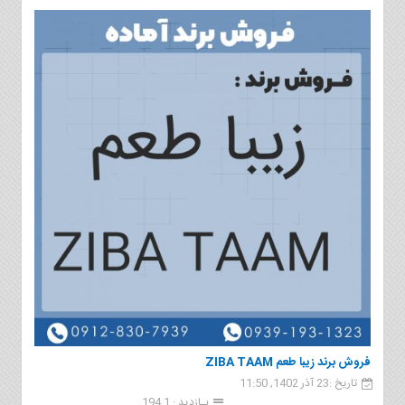
فروش برند زيبا طعم ZIBA TAAM
تاریخ :23 آذر 1402, 11:50
بـازدید : 1 194