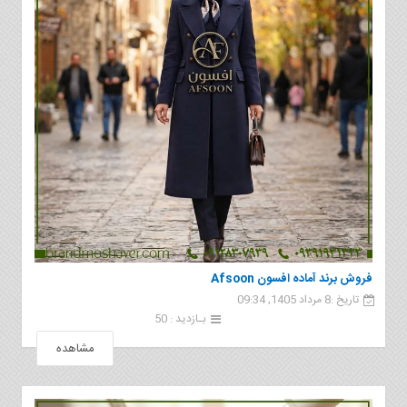
فروش برند آماده افسون Afsoon
تاریخ :8 مرداد 1405, 09:34
بـازدید : 50
مشاهده