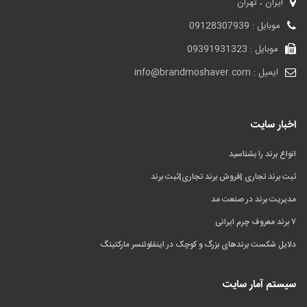
ایران ، تهران
موبایل : 09128307939
موبایل : 09391931323
ایمیل : info@brandmoshaver.com
اخبار سایت
انواع برند را بشناسید
ثبت برند تجاری |فروش برند تجاری|ثبت برند
مدیریت برند در صنعت مد
۷ برند معروف چرم ایرانی
دلایل شکست برندهای بزرگ و کوچک در اینفلوئنسر مارکتینگ
سیستم آمار سایت