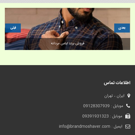
بعدی
قبلی
قدرت رنگ در برندسازی
اطلاعات تماس
ایران ، تهران
موبایل : 09128307939
موبایل : 09391931323
ایمیل : info@brandmoshaver.com