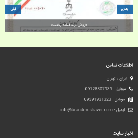
بعدی
قبلی
فروش برند؛کتابچه برند چیست؟
اطلاعات تماس
ایران ، تهران
موبایل : 09128307939
موبایل : 09391931323
ایمیل : info@brandmoshaver.com
اخبار سایت