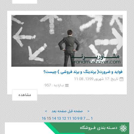
فواید و ضرورت( برندینگ و برند فروشی ) چیست؟
تاریخ :17 شهریور 1399, 11:08
بـازدید : 957
مشاهده
< صفحه قبل
صفحه بعد >
16
15
14
13
12
11
10
9
8
7
...
1
دسـته بندی فـروشگاه