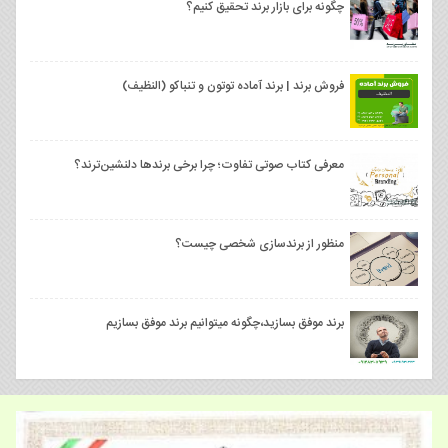
چگونه برای بازار برند تحقیق کنیم؟
فروش برند | برند آماده توتون و تنباکو (النظیف)
معرفی کتاب صوتی تفاوت؛ چرا برخی برندها دلنشین‌ترند؟
منظور از برندسازی شخصی چیست؟
برند موفق بسازید،چگونه میتوانیم برند موفق بسازیم