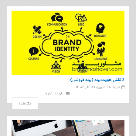
3 نقش هویت برند (برند فروشی)
تاریخ :24 شهریور 1399, 10:46
بـازدید : 987
مشاهده