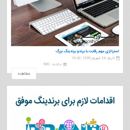
استراتژی مهم رقابت با برندو برندینگ بزرگ
تاریخ :24 شهریور 1399, 10:42
بـازدید : 900
مشاهده