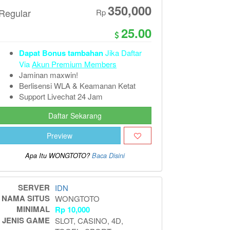
350,000
Regular
Rp
25.00
Dapat Bonus tambahan
Jika Daftar
Via
Akun Premium Members
Jaminan maxwin!
Berlisensi WLA & Keamanan Ketat
Support Livechat 24 Jam
Daftar Sekarang
Preview
Apa Itu WONGTOTO?
Baca Disini
SERVER
IDN
NAMA SITUS
WONGTOTO
MINIMAL
Rp
10,000
JENIS GAME
SLOT, CASINO, 4D,