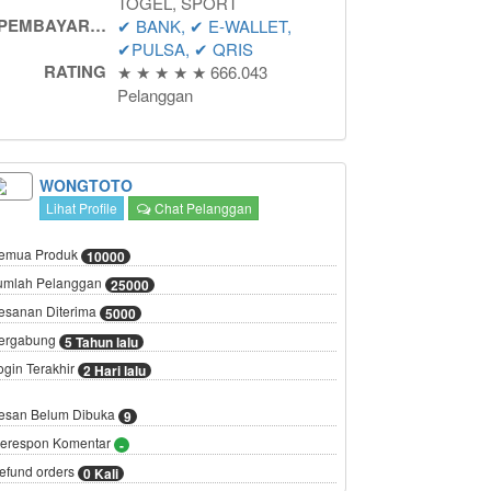
TOGEL, SPORT
PEMBAYARAN
✔ BANK, ✔ E-WALLET,
✔PULSA, ✔ QRIS
RATING
★ ★ ★ ★ ★ 666.043
Pelanggan
WONGTOTO
Lihat Profile
Chat Pelanggan
emua Produk
10000
umlah Pelanggan
25000
esanan Diterima
5000
ergabung
5 Tahun lalu
ogin Terakhir
2 Hari lalu
esan Belum Dibuka
9
erespon Komentar
-
efund orders
0 Kali