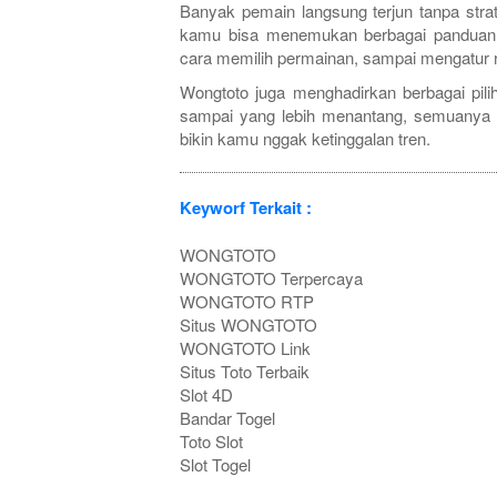
Banyak pemain langsung terjun tanpa stra
kamu bisa menemukan berbagai panduan
cara memilih permainan, sampai mengatur 
Wongtoto juga menghadirkan berbagai pili
sampai yang lebih menantang, semuanya t
bikin kamu nggak ketinggalan tren.
Keyworf Terkait :
WONGTOTO
WONGTOTO Terpercaya
WONGTOTO RTP
Situs WONGTOTO
WONGTOTO Link
Situs Toto Terbaik
Slot 4D
Bandar Togel
Toto Slot
Slot Togel