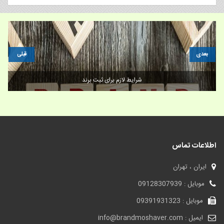
بعدی
قبلی
فروش برند و داستان برند نینتندو
اطلاعات تماس
ایران ، تهران
موبایل : 09128307939
موبایل : 09391931323
ایمیل : info@brandmoshaver.com