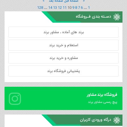
< صفحه قبل
صفحه بعد >
128
...
14
13
12
11
10
9
8
7
6
...
1
دسـته بندی فـروشگاه
برند های آماده ، مشاور برند
استعلام و خرید برند
مشاوره و خرید برند
پشتیبانی فروشگاه برند
فروشگاه برند مشاور
پیچ رسمی مشاور برند
درگاه ورودی کاربران