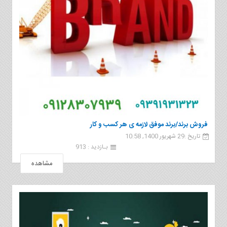
فروش برند/برند موفق لازمه ی هر کسب و کار
تاریخ :29 شهریور 1400, 10:58
بـازدید : 913
مشاهده