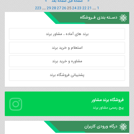
< صفحه قبل
صفحه بعد >
223
...
29
28
27
26
25
24
23
22
21
...
1
دسـته بندی فـروشگاه
برند های آماده ، مشاور برند
استعلام و خرید برند
مشاوره و خرید برند
پشتیبانی فروشگاه برند
فروشگاه برند مشاور
پیچ رسمی مشاور برند
درگاه ورودی کاربران