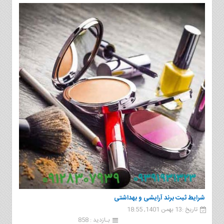
شرایط ثبت برند آرایشی و بهداشتی
تاریخ :13 بهمن 1401, 18:55
بـازدید : 858