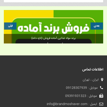
بعدی
قبلی
فروش برند/آیا ویژگی های رهبران شرکت ها برای تضمین آینده شرکت کافی است؟
اطلاعات تماس
ایران ، تهران
موبایل : 09128307939
موبایل : 09391931323
ایمیل : info@brandmoshaver.com