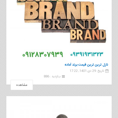
نازل ترین ترین قیمت برند آماده
تاریخ :29 دی 1401, 17:22
بـازدید : 886
مشاهده