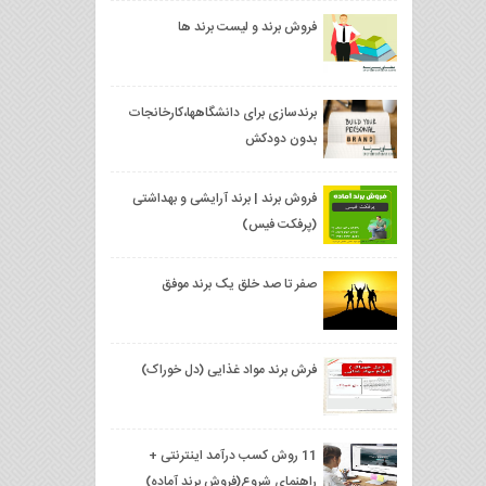
فروش برند و لیست برند ها
برندسازی برای دانشگاهها،کارخانجات
بدون دودکش
فروش برند | برند آرایشی و بهداشتی
(پرفكت فيس)
صفر تا صد خلق یک برند موفق
فرش برند مواد غذایی (دل خوراک)
11 روش کسب درآمد اینترنتی +
راهنمای شروع(فروش برند آماده)