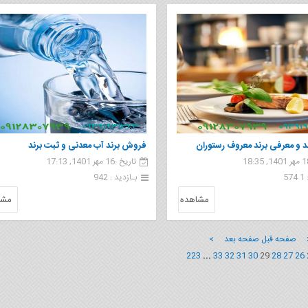
 و معرفی برند معروف رستوران
فروش برند آب معدنی و ثبت برند
تاریخ :16 مهر 1401, 17:13
5
بـازدید : 942
مشاهده
مشا
 صفحه قبل
صفحه بعد >
223
...
33
32
31
30
29
28
27
26