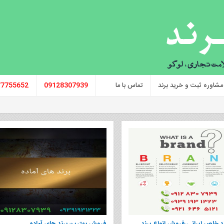
مشاوره ثبت و خرید برند
تماس با ما
09128307939
77755652