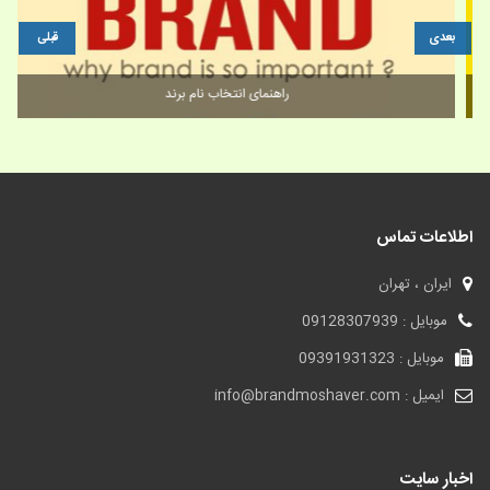
بعدی
قبلی
فروش برند | برند آماده آرایشی و بهداشتی لريش
اطلاعات تماس
ایران ، تهران
موبایل : 09128307939
موبایل : 09391931323
ایمیل : info@brandmoshaver.com
اخبار سایت