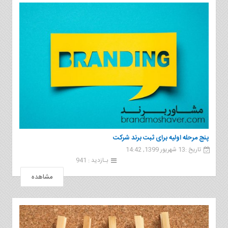
پنج مرحله اولیه برای ثبت برند شرکت
تاریخ :13 شهریور 1399, 14:42
بـازدید : 941
مشاهده