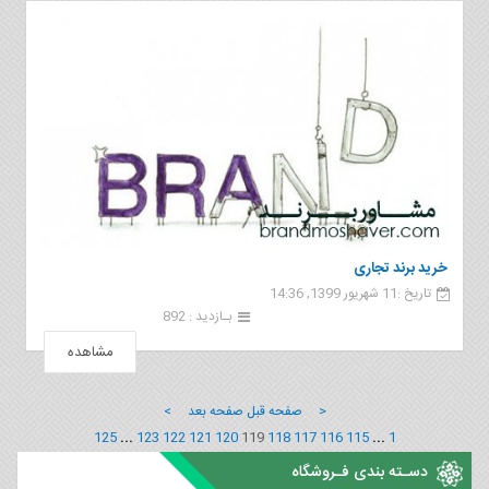
خرید برند تجاری
تاریخ :11 شهریور 1399, 14:36
بـازدید : 892
مشاهده
< صفحه قبل
صفحه بعد >
125
...
123
122
121
120
119
118
117
116
115
...
1
دسـته بندی فـروشگاه