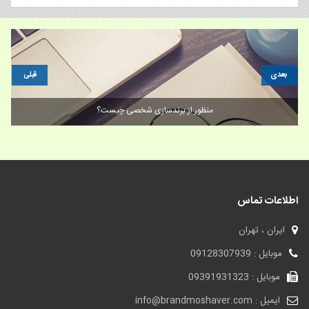
بعدی
قبلی
Brand M ، فروش برند
منظور
اطلاعات تماس
ایران ، تهران
موبایل : 09128307939
موبایل : 09391931323
ایمیل : info@brandmoshaver.com