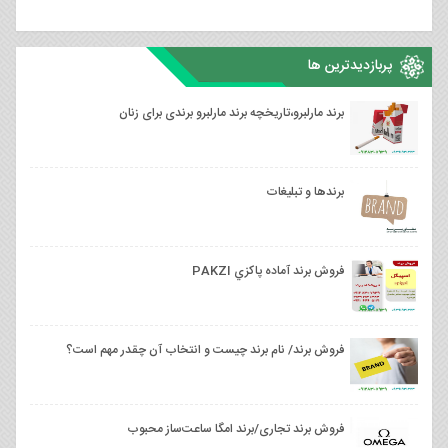
پربازدیدترین ها
برند مارلبرو،تاریخچه برند مارلبرو برندی برای زنان
برندها و تبلیغات
فروش برند آماده پاكزي PAKZI
فروش برند/ نام برند چیست و انتخاب آن چقدر مهم است؟
فروش برند تجاری/برند امگا ساعت‌ساز محبوب