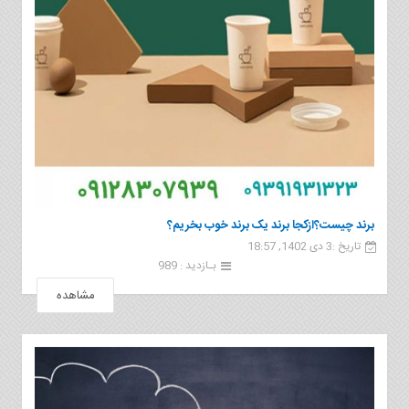
برند چیست؟ازکجا برند یک برند خوب بخریم؟
تاریخ :3 دی 1402, 18:57
بـازدید : 989
مشاهده