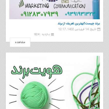
برند چیست؟بهترین تعریف از برند
تاریخ :14 فروردین 1402, 12:17
بـازدید : 824
مشاهده