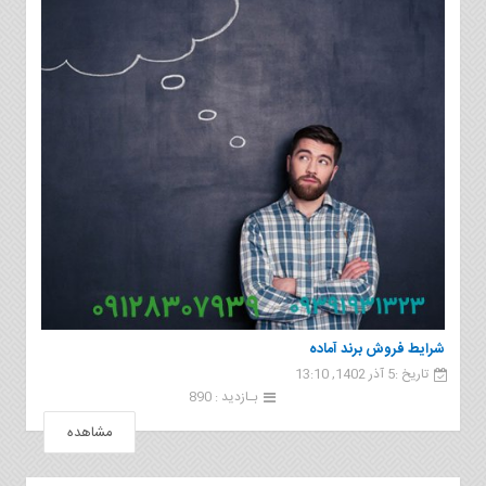
شرایط فروش برند آماده
تاریخ :5 آذر 1402, 13:10
بـازدید : 890
مشاهده