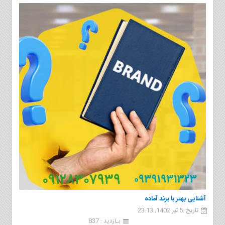
آشنایی بهتر با برند آماده
تاریخ :5 تیر 1402, 23:13
بـازدید : 837