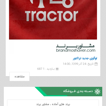
لوگوی جدید تراکتور
تاریخ :24 آذر 1399, 14:00
بـازدید : 1 687
مشاهده
دسـته بندی فـروشگاه
برند های آماده ، مشاور برند