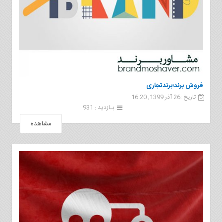
فروش برند؛برندتجاری
تاریخ :26 آذر 1399, 16:20
بـازدید : 931
مشاهده