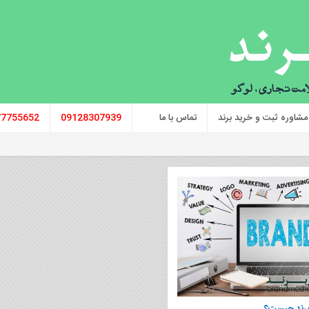
مشاوره ثبت و خرید برند
تماس با ما
09128307939
77755652