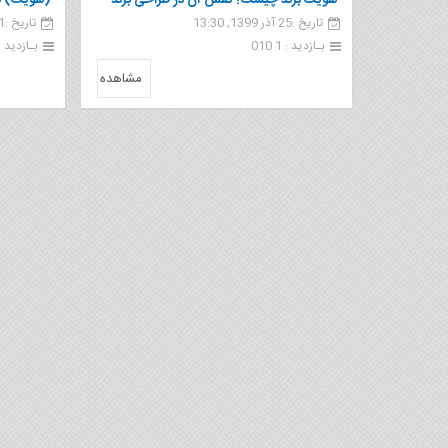
هویت برند چیست؟ نقش آن در طراحی برند
(هویت) ب
تاریخ :25 آذر 1399, 13:30
تاریخ :21 مهر 1399, 11:19
بـازدید : 1 010
بـازدید : 79
مشاهده