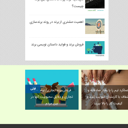
چیست؟
اهمیت مشتری از برند در روند برندسازی
فروش برند و فواید داستان نویسی برند
قبلی
ملکرد تیم را با رفتار صادقانه و
فروش برند تجاری/ برند های
فاف با کارمندان تقویت کنید و
تجاری و دلایل محبوبیت آنها در
کیفیت کار را بالا ببرید
بین مردم
قدرت حرف