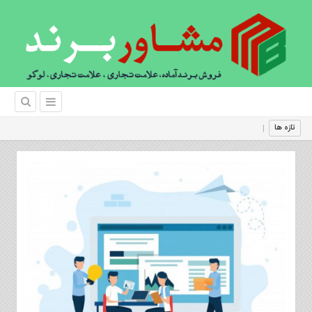
را
|
تازه ها