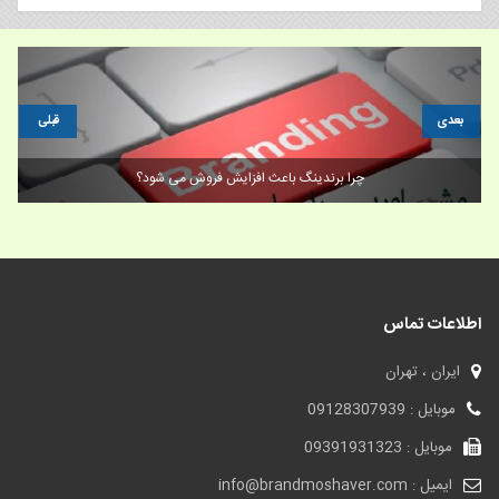
بعدی
قبلی
فروش برند تجاری و اهمیت اعتماد به نفس در زندگی انسان
اطلاعات تماس
ایران ، تهران
موبایل : 09128307939
موبایل : 09391931323
ایمیل : info@brandmoshaver.com