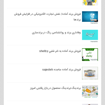
فروش برند آماده/ نقش تجارت الکترونیکی در افزایش فروش
برندها
وفاداری برند و روانشناسی رنگ‌ در برندسازی
فروش برند آماده به نام شلبي shelby
فروش برند آماده ساجده sajedeh
برندینگ؛برندینگ محصول در بازار رقابتی امروز