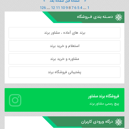
< صفحه قبل
صفحه بعد >
126
...
12
11
10
9
8
7
6
5
4
...
1
دسـته بندی فـروشگاه
برند های آماده ، مشاور برند
استعلام و خرید برند
مشاوره و خرید برند
پشتیبانی فروشگاه برند
فروشگاه برند مشاور
پیچ رسمی مشاور برند
درگاه ورودی کاربران