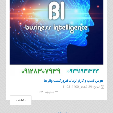
هوش کسب و کار از الزامات امروز کسب وکار ها
تاریخ :29 شهریور 1400, 11:03
بـازدید : 862
مشاهده