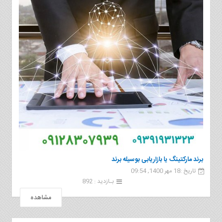
برند ماركتینگ یا بازاریابی بوسیله برند
تاریخ :18 مهر 1400, 09:54
بـازدید : 892
مشاهده