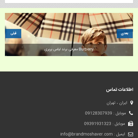
بعدی
قبلی
برندسازی
اطلاعات تماس
ایران ، تهران
موبایل : 09128307939
موبایل : 09391931323
ایمیل : info@brandmoshaver.com