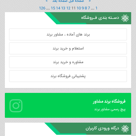
< صفحه قبل
صفحه بعد >
126
...
15
14
13
12
11
10
9
8
7
...
1
دسـته بندی فـروشگاه
برند های آماده ، مشاور برند
استعلام و خرید برند
مشاوره و خرید برند
پشتیبانی فروشگاه برند
فروشگاه برند مشاور
پیچ رسمی مشاور برند
درگاه ورودی کاربران