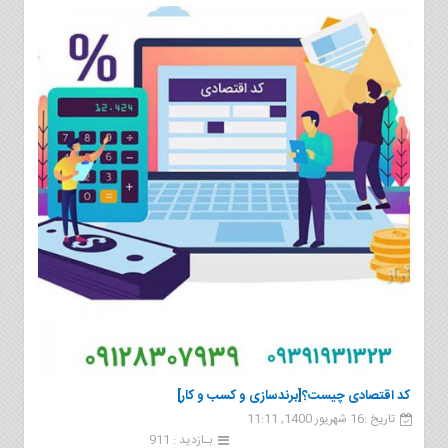
کد اقتصادی چیست؟[برندسازی و کسب و کار]
تاریخ :16 شهریور 1400, 11:11
بـازدید : 911