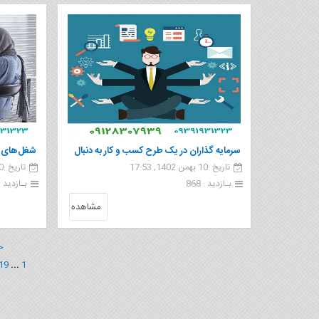
سرمایه گذاران در یک طرح کسب و کار به دنبال
تاریخ :10 بهمن 1402, 17:53
تاریخ :10 بهمن 1402, 15:53
چه چیزی می گردند
ایران
بـازدید : 868
بـازدید : 1 35
مشاهده
<
19
...
1