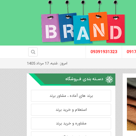
09391931323
091
امروز : شنبه، 17 مرداد 1405
دسـته بندی فـروشگاه
برند های آماده ، مشاور برند
استعلام و خرید برند
مشاوره و خرید برند