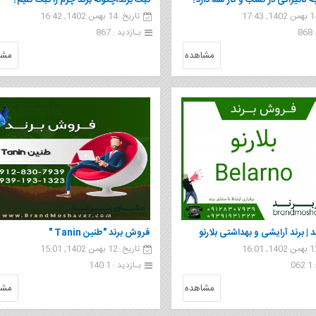
 تاثیراتی در کسب و کار شما دارد؟
ثبت برند،چگونه برند چرم را ثبت کنیم؟
تاریخ :14 بهمن 1402, 16:42
8
بـازدید : 867
مشاهده
مشا
| برند آرایشی و بهداشتی بلارنو
فروش برند "طنین Tanin "
تاریخ :12 بهمن 1402, 15:01
0
بـازدید : 1 140
مشاهده
مشا