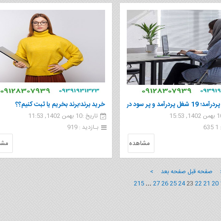
شغل‌های پردرآمد؛ 19 شغل پردرآمد و پر سود در
خرید برند؛برند بخریم یا ثبت کنیم؟؟
تاریخ :10 بهمن 1402, 11:53
6
بـازدید : 919
مشاهده
مشا
 صفحه قبل
صفحه بعد >
215
...
27
26
25
24
23
22
21
20