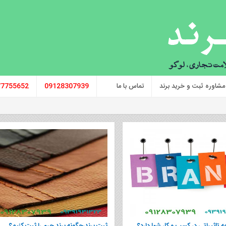
مشاوره ثبت و خرید برند
تماس با ما
09128307939
77755652