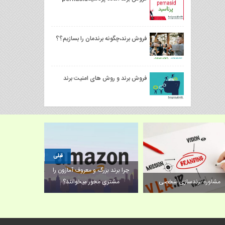
فروش برند،چگونه برندمان را بسازیم؟؟
فروش برند و روش های امنیت برند
قبلی
برند،برندین
چرا برند بزرگ و معروف آمازون را
چگونه می‌تواند
مشاوره برندسازی شخصی
مشتری محور میخوانند؟
تحت تأث