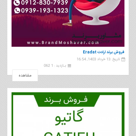
فروش برند ارادت Eradat
تاریخ :13 خرداد 1403, 16:54
بـازدید : 1 062
مشاهده