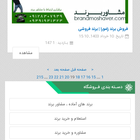
فروش برند زامورا | برند فروشی
تاریخ :10 خرداد 1403, 15:10
بـازدید : 1 147
مشاهده
< صفحه قبل
صفحه بعد >
215
...
23
22
21
20
19
18
17
16
15
...
1
دسـته بندی فـروشگاه
برند های آماده ، مشاور برند
استعلام و خرید برند
مشاوره و خرید برند