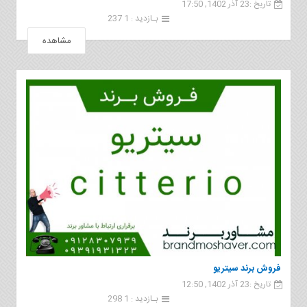
تاریخ :23 آذر 1402, 17:50
بـازدید : 1 237
مشاهده
فروش برند سيتريو
تاریخ :23 آذر 1402, 12:50
بـازدید : 1 298