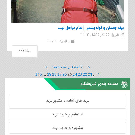
برند چمدان و کوله پشتی | تمام مراحل ثبت
تاریخ :22 آذر 1402, 11:10
بـازدید : 1 612
مشاهده
< صفحه قبل
صفحه بعد >
215
...
29
28
27
26
25
24
23
22
21
...
1
دسـته بندی فـروشگاه
برند های آماده ، مشاور برند
استعلام و خرید برند
مشاوره و خرید برند