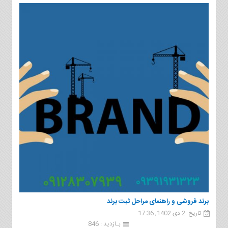
برند فروشی و راهنمای مراحل ثبت برند
تاریخ :2 دی 1402, 17:36
بـازدید : 846