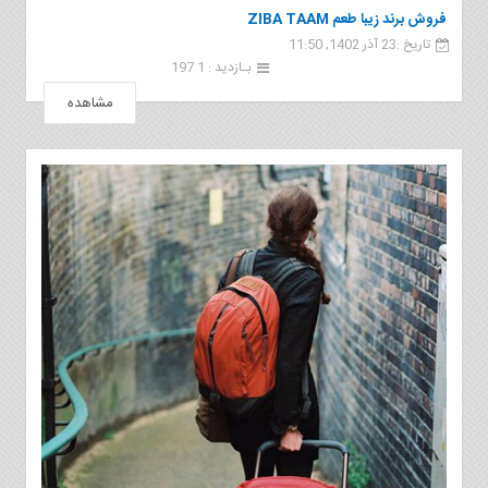
فروش برند زيبا طعم ZIBA TAAM
تاریخ :23 آذر 1402, 11:50
بـازدید : 1 197
مشاهده