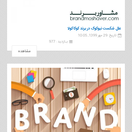
علل شکست نیوکوک در برند کوکاکولا
تاریخ :29 مهر 1399, 10:05
بـازدید : 977
مشاهده