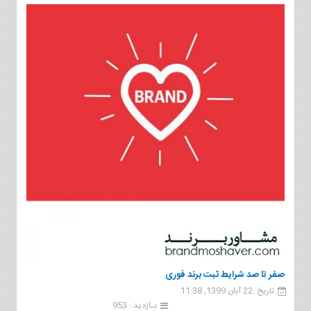
صفر تا صد شرایط ثبت برند فوری
تاریخ :22 آبان 1399, 11:38
بـازدید : 953