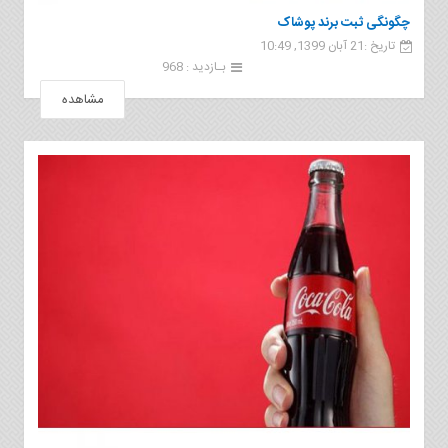
چگونگی ثبت برند پوشاک
تاریخ :21 آبان 1399, 10:49
بـازدید : 968
مشاهده