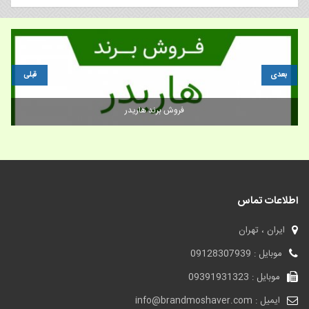
بعدی
قبلی
فروش برند گاتيو
اطلاعات تماس
ایران ، تهران
موبایل : 09128307939
موبایل : 09391931323
ایمیل : info@brandmoshaver.com