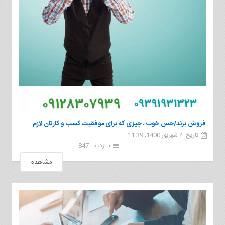
فروش برند/حس خوب ، چیزی که برای موفقیت کسب و کارتان لازم
تاریخ :4 شهریور 1400, 11:39
دارید
بـازدید : 847
مشاهده