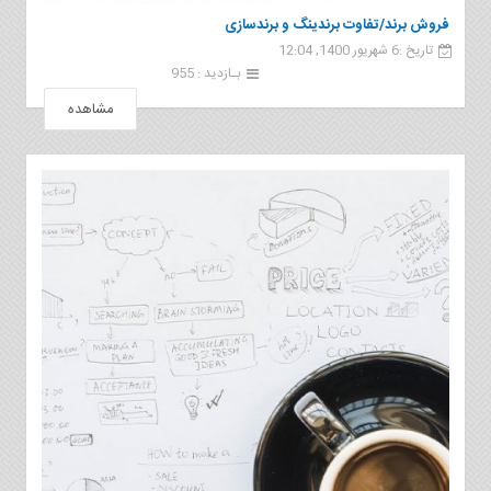
فروش برند/تفاوت برندینگ و برندسازی
تاریخ :6 شهریور 1400, 12:04
بـازدید : 955
مشاهده