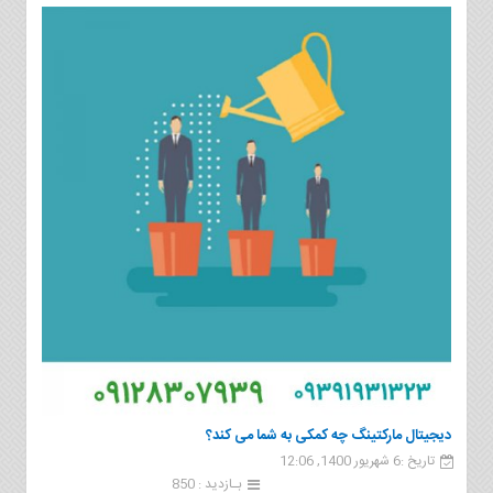
دیجیتال مارکتینگ چه کمکی به شما می کند؟
تاریخ :6 شهریور 1400, 12:06
بـازدید : 850