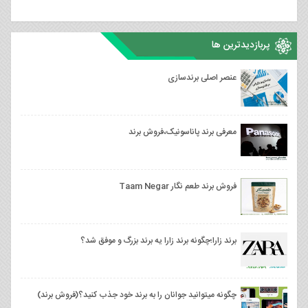
پربازدیدترین ها
عنصر اصلی برندسازی
معرفی برند پاناسونیک،فروش برند
فروش برند طعم نگار Taam Negar
برند زارا؛چگونه برند زارا یه برند بزرگ و موفق شد؟
چگونه میتوانید جوانان را به برند خود جذب کنید؟(فروش برند)