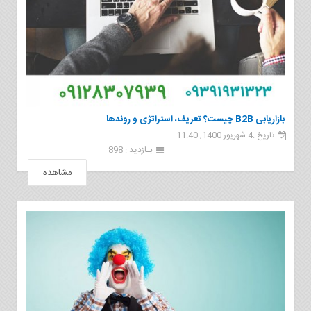
بازاریابی B2B چیست؟ تعریف، استراتژی و روندها
تاریخ :4 شهریور 1400, 11:40
بـازدید : 898
مشاهده