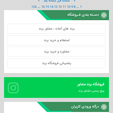
< صفحه قبل
صفحه بعد >
126
...
16
15
14
13
12
11
10
9
8
...
1
دسـته بندی فـروشگاه
برند های آماده ، مشاور برند
استعلام و خرید برند
مشاوره و خرید برند
پشتیبانی فروشگاه برند
فروشگاه برند مشاور
پیچ رسمی مشاور برند
درگاه ورودی کاربران