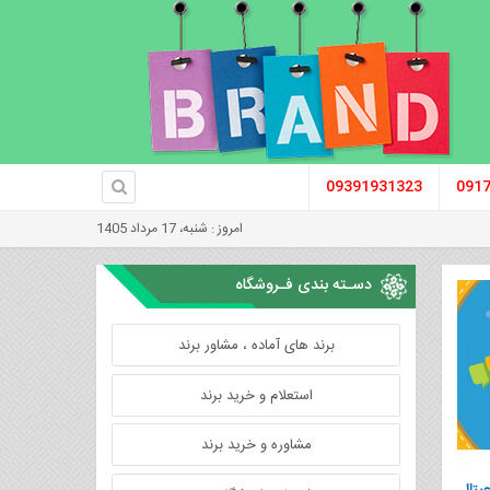
09391931323
091
امروز : شنبه، 17 مرداد 1405
دسـته بندی فـروشگاه
برند های آماده ، مشاور برند
استعلام و خرید برند
مشاوره و خرید برند