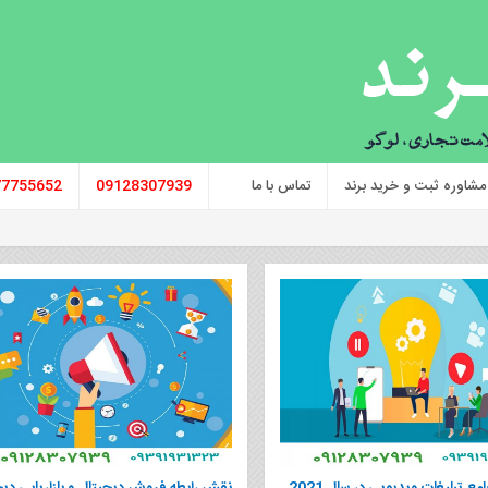
مشاوره ثبت و خرید برند
تماس با ما
09128307939
77755652