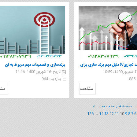
فروش برند تجاری/۶ دلیل مهم برند سازی برای
برندسازی و تصمیمات مهم مربوط به آن
تاریخ :16 شهریور 1400, 11:16
کار
8
بـازدید : 964
مشاهده
مشا
 صفحه قبل
صفحه بعد >
126
...
14
13
12
11
10
9
8
7
6