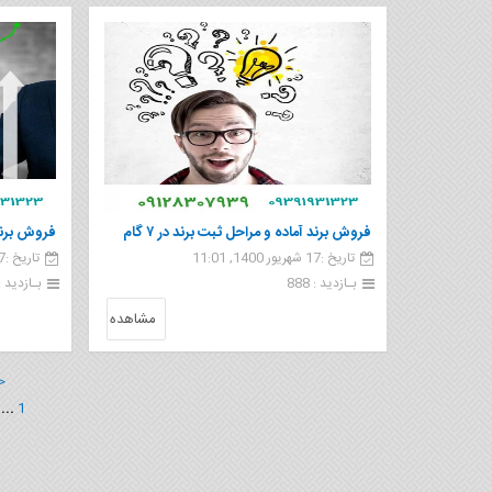
فروش برند آماده و مراحل ثبت برند در ۷ گام
تاریخ :17 شهریور 1400, 11:01
تاریخ :17 شهریور 1400, 10:59
ساده
هر کسب و 
بـازدید : 888
بـازدید : 85
مشاهده
<
...
1