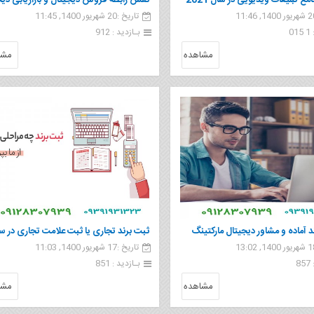
ع تبلیغات ویدیویی در سال 2021
نقش رابطه فروش دیجیتال و بازاریابی دیج
تاریخ :20 شهریور 1400, 11:45
در موفقیت فروش
0
بـازدید : 912
مشاهده
مشا
آماده و مشاور دیجیتال مارکتینگ
ثبت برند تجاری یا ثبت علامت تجاری در س
تاریخ :17 شهریور 1400, 11:03
1400 چه مراحلی دارد
8
بـازدید : 851
مشاهده
مشا