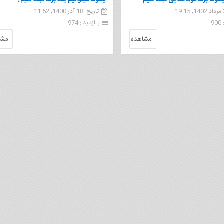
گونه برند مواد غذایی ثبت کنیم
چگونه میتوانیم یک برند ثبت کنیم؟
تاریخ :18 آذر 1400, 11:52
9
بـازدید : 974
مشاهده
مشا