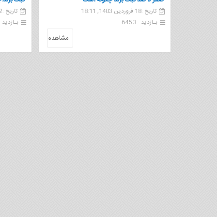
صفر تا صد ثبت برند چگونه است
ثبت برند؛چ
تاریخ :18 فروردین 1403, 18:11
تاریخ :2 مرداد 1402, 19:15
بـازدید : 3 645
بـازدید : 00
مشاهده