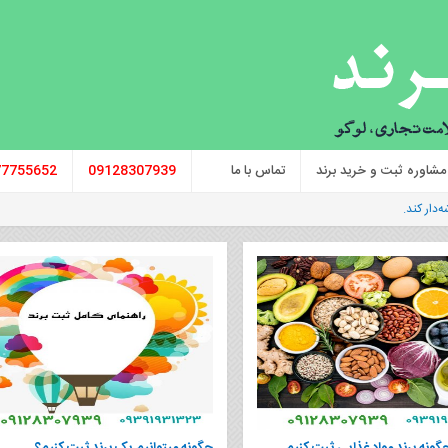
مشاوره ثبت و خرید برند
تماس با ما
09128307939
77755652
‌دار کند.