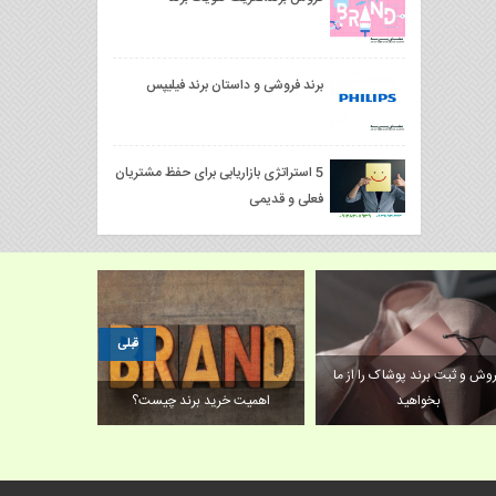
برند فروشی و داستان برند فیلیپس
5 استراتژی بازاریابی برای حفظ مشتریان
فعلی و قدیمی
قبلی
وش و ثبت برند پوشاک را از ما
بخواهید
اهمیت خرید برند چیست؟
برند و ب