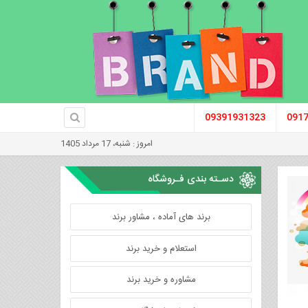
09391931323
091
امروز : شنبه، 17 مرداد 1405
دسـته بندی فـروشگاه
برند های آماده ، مشاور برند
استعلام و خرید برند
مشاوره و خرید برند