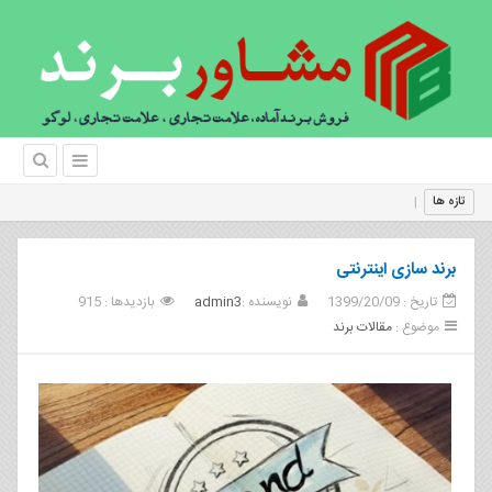
چند اشت
تازه ها
برند سازی اینترنتی
تاریخ : 1399/20/09
نویسنده :
admin3
بازدیدها : 915
موضوع :
مقالات برند