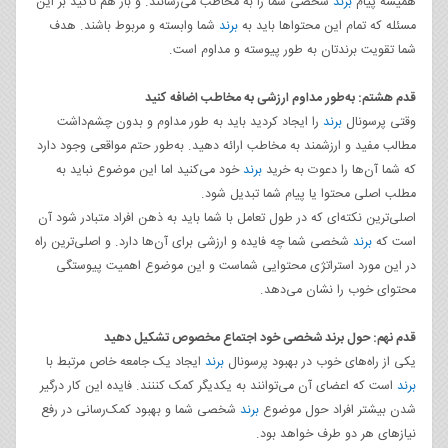
همیشه پیام
برند
شخصی شما را به مخاطب می‌رسانند. و باز هم تاکید بر این
مسئله که تمام این محتواها باید به
برند
شما وابسته و مربوط باشند. هدف
شما تقویت برندتان به طور پیوسته و مداوم است.
قدم هشتم: به‌طور مداوم ارزشی به مخاطب اضافه کنید
وقتی پرسونال
برند
را ایجاد کردید باید به طور مداوم و بدون چشم‌داشت
مطالب مفید و ارزشمند به مخاطب ارائه دهید. به‌طور حتم مواقعی وجود دارد
که شما آن‌ها را دعوت به خرید
برند
خود می‌کنید اما این موضوع نباید به
مطلب اصلی محتوا یا پیام شما تبدیل شود.
اصلی‌ترین نکته‌ای که در طول تعامل با شما باید به ذهن افراد متبادر شود آن
است که
برند
شخصی شما چه فایده و ارزشی برای آن‌ها دارد. و اصلی‌ترین راه
در این مورد استراتژی محتوایی شماست و این موضوع اهمیت پیوستگی
محتوای خوب را نشان می‌دهد.
قدم نهم: حول برند شخصی خود اجتماع مخصوص تشکیل دهید
یکی از راه‌های خوب در بهبود پرسونال
برند
ایجاد یک جامعه خاص مرتبط با
برند
است که اعضای آن می‌توانند به یکدیگر کمک کننند. فایده این کار درگیر
شدن بیشتر افراد حول موضوع
برند
شخصی شما و بهبود کمک‌رسانی در رفع
نیازهای هر دو طرف خواهد بود.