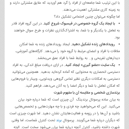
با این ترتیب شما جامعه‌ای از افراد را گرد هم آوردید که علایق مشترکی دارند و
به زمینه کاری مشترکی اهمیت می‌دهند.
اما چگونه می‌توان چنین اجتماعی تشکیل داد؟
با ایجاد یک گروه خصوصی در فیسبوک شروع کنید.
در این گروه افراد قادر
به تعامل با یکدیگر و با شما،‌ به اشتراک‌گذاری نظرات و طرح سوال خواهند
بود.
رویدادهای زنده تشکیل دهید.
ایجاد رویدادهای زنده به شما امکان
ملاقات با افراد و اعضای مرتبط با گروه خود را می‌دهد. کارگاه‌های آموزشی،
دیدارهای تفریحی و… به روابط شما با افراد عمق می‌بخشد.
یک سایت «عضو گیری» ایجاد کنید.
در ازای دریافت مبلغ اندکی، به افراد
دسترسی انحصاری به محتوایی که آماده کرده‌اید بدهید. همچنین می‌توانید
دسترسی به امکانات دیگری نظیر تماس گروهی ویدئویی، وبینار یا فروم‌هایی
که امکان تعامل با شما و دیگر اعضا را به آنان می‌دهد، فراهم کنید.
برندسازی شخصی و مقایسه آن با مفهوم شهرت
به بیان ساده پرسونال برندینگ آن چیزی است که شما درباره خود بیان
می‌کنید. این که می‌خواهید چه فردی و با چه مهارت‌هایی و تخصص‌هایی
باشید و آن‌ها را در رزومه و فعالیت‌هایتان نشان دهید. اما شهرت چیزی است
که دیگران درباره شما می‌گویند. پرسونال
برند
تحت کنترل شماست، اما وقتی
شهرت داشته باشید، کنترل آنچه درباره شما بیان می‌شود سخت‌ است. البته