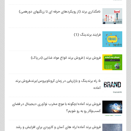
نامگذاری برند (از رویکردهای حرفه ای تا زرنگی‫های دورهمی‬‬‬‬)
فرایند برندینگ (1)
فروش برند | فروش برند انواع مواد غذایی (در پاک)
۵ راه برندینگ و بازاریابی در زمان کروناویروس/برند،فروش برند
آماده
فروش برند آماده/چگونه با موج مخرب نوآوری دیجیتال در فضای
کسب‌وکار رو به رو شویم؟
فروش برند آماده/راه های آسان و کاربردی برای افزایش و رشد