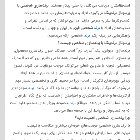
استحقاقشان دریافت می‌کنند، یا حتی بیکار هستند.
برندسازی شخصی یا
پرسونال برندینگ
می‌گوید، افراد و مهارت‌هایشان نیز مانند محصولات
کسب‌وکارها نیاز به معرفی دارند. در این نوشتار که بر اساس نظرات و
صحبت‌های افراد با
برند
شخصی قوی در ایران و جهان
تهیه‌شده است،
راهکارهایی در زمینه رشد
برند
شخصی ارائه می‌دهیم.
پرسونال برندینگ یا برندسازی شخصی چیست؟
برندسازی، درواقع، یک “قدرت نرم” است. همانند اصول برندسازی محصول،
برندسازی اشخاص هم بسیار مهم است. همه ما می دانیم این که صرفاً مدرک
تحصیلی، تجربه یا عناوین شغلی می‌توانند موجب موفقیت فرد شوند، تصور
درستی از بازار کار نیست. خواه‌ناخواه برندسازی و قدرت نرم بر همه ابعاد
زندگی روزمره‌مان تأثیرگذار است؛ زیرا در محیط کاری و تخصصی بسیار مهم
می‌شود، که دیگران راجع به ما و توانمندی ما چه فکر می‌کنند.
برند
مجموعه‌ای
از تعریف‌ها و خاطرات مشتریان و اطرافیان از شماست که نوع نگاه اطرافیان
درباره شما را شکل می‌دهد. درواقع
برند
مجموعه ویژگی‌های منحصربه‌فرد است
که به کسب‌وکار و روابط آن با جامعه معنا می‌دهد.
چرا برندسازی شخصی اهمیت دارد؟
با برندسازی شخصی فرصت‌های حرفه‌ای بیشتری متناسب باکیفیت
مهارت‌های شما برایتان فراهم خواهد شد. تلاش برای تهیه یک تصویر واضح