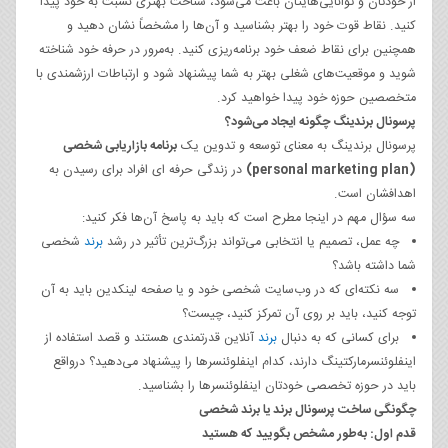
از خودتان و توانایی‌هایتان باعث می‌شود، شناخت بهتری نسبت به خود پیدا
کنید. نقاط قوت خود را بهتر بشناسید و آن‌ها را مشخصاً نشان دهید و
همچنین برای نقاط ضعف خود برنامه‌ریزی کنید. به‌مرور در حرفه خود شناخته
شوید و موقعیت‌های شغلی بهتر به شما پیشنهاد شود و ارتباطات ارزشمندی با
متخصصین حوزه خود پیدا خواهید کرد.
پرسونال برندینگ چگونه ایجاد می‌شود؟
پرسونال برندینگ به معنای توسعه و تدوین یک
برنامه بازاریابی شخصی
(personal marketing plan)
در زندگی حرفه ای افراد برای رسیدن به
اهدافشان است.
سه سؤال مهم در اینجا مطرح است که باید به پاسخ آن‌ها فکر کنید:
چه عمل، تصمیم یا انتخابی می‌تواند بزرگ‌ترین تأثیر در رشد
برند
شخصی
شما داشته باشد؟
سه نکته‌ای که در وب‌سایت شخصی خود و یا صفحه لینکدین باید به آن
توجه کنید، باید بر روی آن تمرکز کنید، چیست؟
برای کسانی که به دنبال
برند
آنلاین قدرتمندی هستند و قصد استفاده از
اینفلوئنسرمارکتینگ دارند، کدام اینفلوئنسرها را پیشنهاد می‌دهید؟ درواقع
باید در حوزه تخصصی خودتان اینفلوئنسرها را بشناسید.
چگونگی ساخت پرسونال برند یا برند شخصی
قدم اول: به‌طور مشخص بگویید که هستید