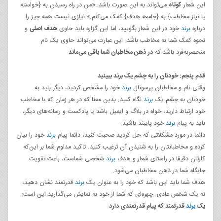
این شعار
کوتاه
می‌تواند به این صورت باشد: «من در راه رسیدن به {خواسته
یا نیاز مخاطب} به {جامعه هدف} کمک می‌کنم.» نیازی نیست همه چیز را
درباره
برند
خود در این شعار بگویید، اما این گزاره باید حاوی
هدف اصلی
و
نحوه کمک شما به مخاطب باشد. این عبارت می‌تواند حاوی یک نام
منحصربه‌فرد باشد که
در ذهن مخاطبان شما باقی می‌ماند
.
قدم پنجم: خودتان را به چشم یک برند ببینید
وقتی نام و مخاطبان پرسونال
برند
خود را مشخص کردید، دیگر باید به
خودتان به چشم یک
برند
نگاه کنید. بدین معنا که در هر زمان که با مخاطب
خود ارتباط دارید، خواه در بلاگ و ایمیل باشد یا پادکست و رسانه‌های دیگر،
باید به پیام
برند
خود پایبند باشید.
دائما در مورد مشکلاتی که حل کردید صحبت کنید، دائما پیام
برند
خود را بیان
کرده و مخاطبانتان را به شنیدن آن ترغیب کنید. تاکید مداوم شما بر این‌که
کارتان دقیقا در راستای شعار و هدف
برند
شخصی شماست، باعث تقویت
جایگاه شما در ذهن مخاطبان می‌شود.
هدف شما باید این باشد که خود را به عنوان یک
برند
قدرتمند نشان دهید،
نه یک شخص عادی. چهره‌ای که شما از خود به نمایش می‌گذارید این است:
یک
برند
قدرتمند که پیام قدرتمندی دارد
.