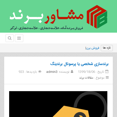
فروش برند ميسلدا
تازه ها
برندسازی شخصی یا پرسونال برندینگ
تاریخ : 1399/18/06
نویسنده :
admin3
بازدیدها : 923
موضوع :
مقالات برند