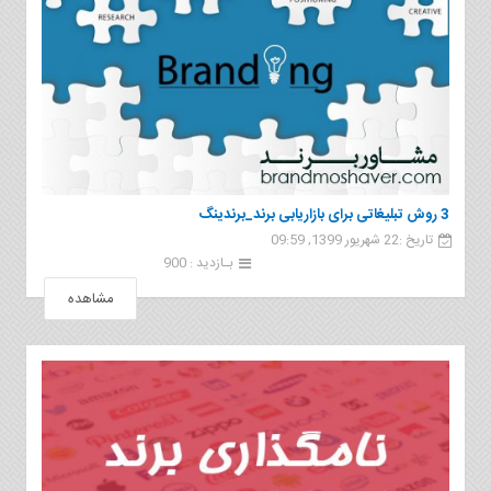
3 روش تبلیغاتی برای بازاریابی برند_برندینگ
تاریخ :22 شهریور 1399, 09:59
بـازدید : 900
مشاهده