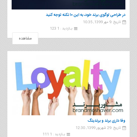
در طراحی لوگوی برند خود، به این ۱۰ نکته توجه کنید
تاریخ :9 مهر 1399, 10:35
بـازدید : 1 123
مشاهده
وفا داری برند و برندینگ
تاریخ :29 شهریور 1399, 12:30
بـازدید : 1 111