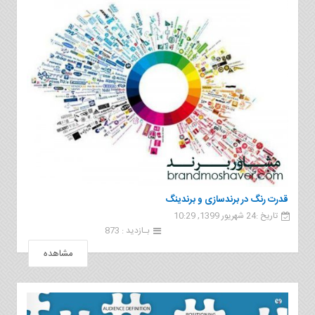
قدرت رنگ در برندسازی و برندینگ
تاریخ :24 شهریور 1399, 10:29
بـازدید : 873
مشاهده