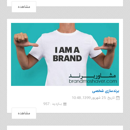
مشاهده
برندسازی شخصی
تاریخ :25 شهریور 1399, 10:48
بـازدید : 957
مشاهده