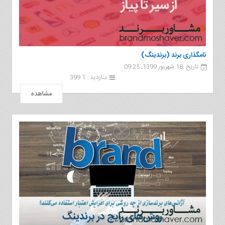
نامگذاری برند (برندینگ)
تاریخ :18 شهریور 1399, 09:25
بـازدید : 1 399
مشاهده