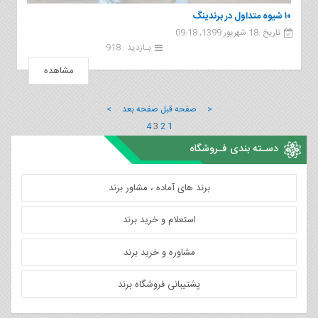
۱۰ شیوه متداول در برندینگ
تاریخ :18 شهریور 1399, 09:18
بـازدید : 918
مشاهده
< صفحه قبل
صفحه بعد >
4
3
2
1
دسـته بندی فـروشگاه
برند های آماده ، مشاور برند
استعلام و خرید برند
مشاوره و خرید برند
پشتیبانی فروشگاه برند