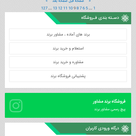
< صفحه قبل
صفحه بعد >
127
...
13
12
11
10
9
8
7
6
5
...
1
دسـته بندی فـروشگاه
برند های آماده ، مشاور برند
استعلام و خرید برند
مشاوره و خرید برند
پشتیبانی فروشگاه برند
فروشگاه برند مشاور
پیچ رسمی مشاور برند
درگاه ورودی کاربران