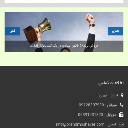
بعدی
قبلی
دلایل اهمیت برندینگ آنلاین (دیجیتال برندینگ) _فروش برند
اطلاعات تماس
ایران ، تهران
موبایل : 09128307939
موبایل : 09391931323
ایمیل : info@brandmoshaver.com