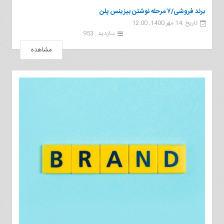
برند فروشی/۷ مرحله نوشتن بیزینس پلن
تاریخ :14 مهر 1400, 12:00
بـازدید : 953
مشاهده