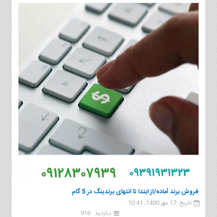
فروش برند آماده/از ابتدا تا انتهای برندینگ در 5 گام
تاریخ :17 مهر 1400, 10:41
بـازدید : 916