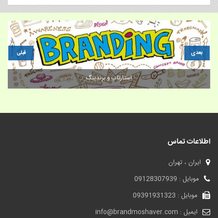
بعدی
قبلی
فروش برند | فروش برند مواد غذایی (در تاپ)
اطلاعات تماس
ایران ، تهران
موبایل : 09128307939
موبایل : 09391931323
ایمیل : info@brandmoshaver.com