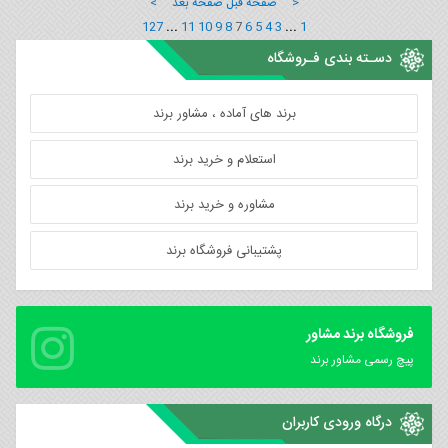
< صفحه قبل
صفحه بعد >
127
...
11
10
9
8
7
6
5
4
3
...
1
دسـته بندی فـروشگاه
برند های آماده ، مشاور برند
استعلام و خرید برند
مشاوره و خرید برند
پشتیبانی فروشگاه برند
فروشگاه برند مشاور
پیچ رسمی مشاور برند
درگاه ورودی کاربران