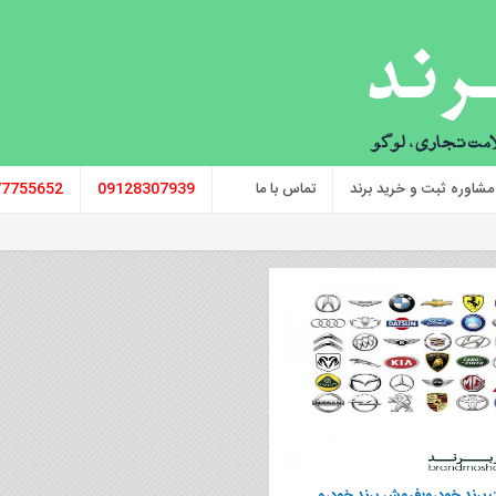
مشاوره ثبت و خرید برند
تماس با ما
09128307939
77755652