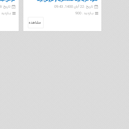
نحوه خرید برند آماده،خرید و فروش برند
مراحل ثبت
تاریخ :22 آبان 1400, 09:43
تاریخ :8 دی 1399, 14:24
بـازدید : 900
بـازدید : 1 38
مشاهده