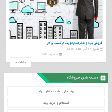
فروش برند | تفکر استراتژیک در کسب و کار
تاریخ :17 آذر 1403, 14:40
بـازدید : 528
مشاهده
دسـته بندی فـروشگاه
برند های آماده ، مشاور برند
استعلام و خرید برند