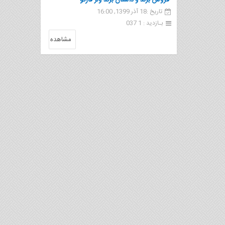
فروش برند و داستان برند ولز فارگو
تاریخ :18 آذر 1399, 16:00
بـازدید : 1 037
مشاهده