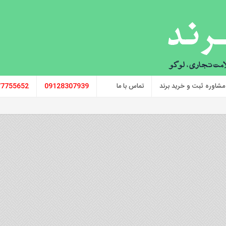
مشاوره ثبت و خرید برند
تماس با ما
09128307939
77755652