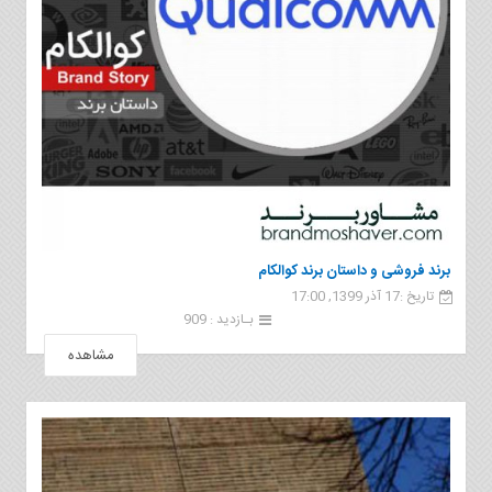
برند فروشی و داستان برند کوالکام
تاریخ :17 آذر 1399, 17:00
بـازدید : 909
مشاهده