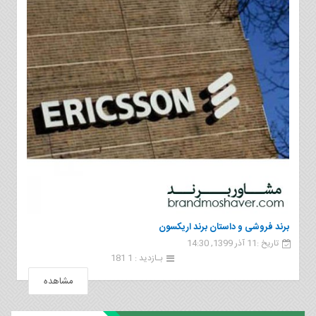
برند فروشی و داستان برند اریکسون
تاریخ :11 آذر 1399, 14:30
بـازدید : 1 181
مشاهده