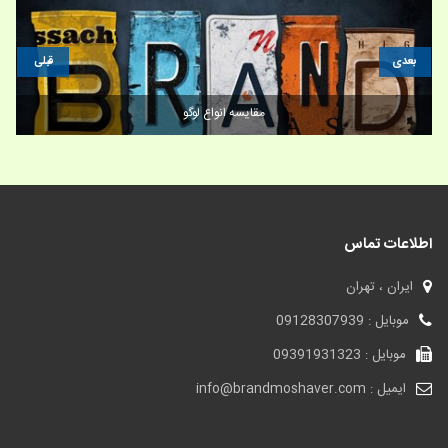
بعدی
قبلی
مقایسه انواع لوگو
اطلاعات تماس
ایران ، تهران
موبایل : 09128307939
موبایل : 09391931323
ایمیل : info@brandmoshaver.com