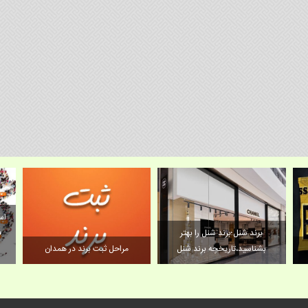
اس
برند شنل؛برند شنل را بهتر
ف
بشناسید،تاریخچه برند شنل
مراحل ثبت برند در همدان