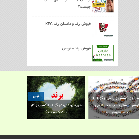
چیست؟
فروش برند و داستان برند KFC
فروش برند بيفروس
قبلی
تراتژی کشش و رانش چگونه به
روش بیشتر کسب و کارها می
خرید برند؛برندچگونه به کسب و کار
رعایت نکات 
انجامد،فروش برند
ما کمک میکند؟
برند