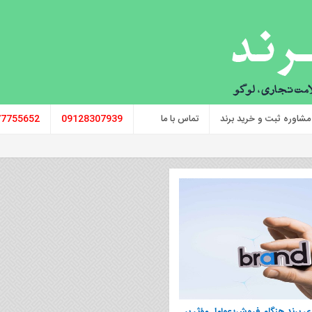
مشاوره ثبت و خرید برند
تماس با ما
09128307939
77755652