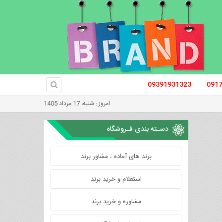
09391931323
091
امروز : شنبه، 17 مرداد 1405
دسـته بندی فـروشگاه
برند های آماده ، مشاور برند
استعلام و خرید برند
مشاوره و خرید برند