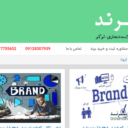
مشاوره ثبت و خرید برند
تماس با ما
09128307939
77755652