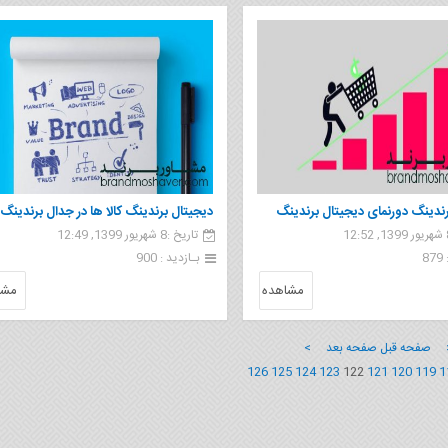
رندینگ دورنمای دیجیتال برندینگ
دیجیتال برندینگ کالا ها در جدال برندینگ
تاریخ :8 شهریور 1399, 12:49
8
بـازدید : 900
مشاهده
مشا
 صفحه قبل
صفحه بعد >
126
125
124
123
122
121
120
119
1