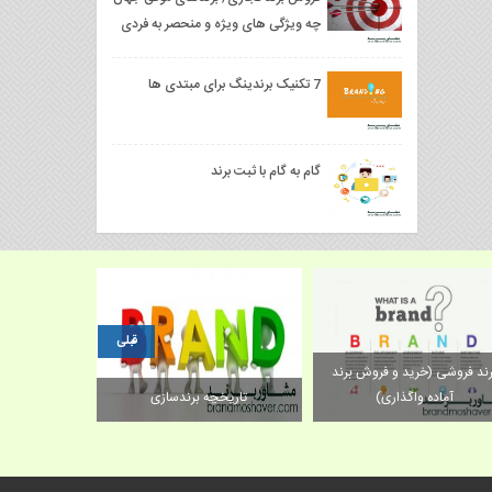
چه ویژگی های ویژه و منحصر به فردی
دارند؟
7 تکنیک برندینگ برای مبتدی ها
گام به گام با ثبت برند
قبلی
برند فروشی (خرید و فروش برند
یا برند آماده قابل تمدید است؟
آماده واگذاری)
تاریخچ