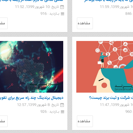
 که باید در رابطه با ثبت برند در
تمامی نکاتی که لازم است در رابطه با ثبت ب
تاریخ :10 شهریور 1399, 11:52
نست
در قشم بدانیم
8
بـازدید : 916
مشاهده
مشا
 شرکت و ثبت برند چیست؟
دیجیتال برندینگ چند راه سریع برای تقو
تاریخ :8 شهریور 1399, 12:57
یک برند در فضای مجازی
9
بـازدید : 926
مشاهده
مشا