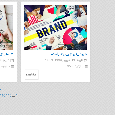
خرید _فروش_ برند _آماده
۷ استرات
تاریخ :13 شهریور 1399, 14:53
تاریخ :13 شهریور 1399, 14:50
معروف در سال
بـازدید : 956
بـازدید : 24
مشاهده
<
116
115
...
1