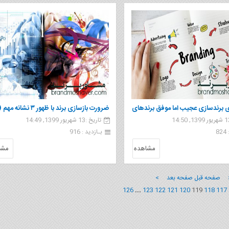
ژی برندسازی عجیب اما موفق برندهای
ضرورت بازسازی برند با ظهور ۳ نشا
تاریخ :13 شهریور 1399, 14:49
 2019
برندینگ)
8
بـازدید : 916
مشاهده
مشا
 صفحه قبل
صفحه بعد >
126
...
123
122
121
120
119
118
117