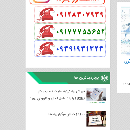
نه مهم (ری
پربازدیدترین ها
هده
فروش برند/رتبه سایت کسب و کار
(B2B) را با ۴ عامل اصلی و کاربردی بهبود
دهید
نه (۹) خطای مرگبار برندها