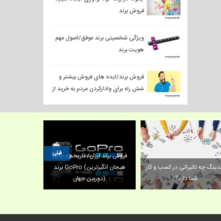
فروش برند
ویژگی شخصیتی برند موفق/اصول مهم
هویت برند
فروش برند/ایده ‌های فروش بیشتر و
شش راه برای وادارکردن مردم به خرید از
شما
قبلی
فروش برند ار
برندینگ چه تاثیراتی در کسب و کار
شكل متداول داشتن برند
شما دارد؟
دوربین جهان)