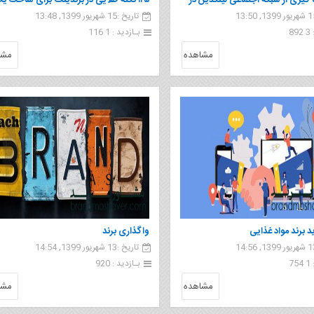
گیری از شبکه اجتماعی لینکدین در
۱۲۵ نکته طلایی در برندینگ برای ساخت ی
تاریخ :15 شهریور 1399, 13:48
 برندینگ شخصی و شبکه سازی
برند قوی و محبوب
8
بـازدید : 1 116
مشاهده
مشا
 برند مواد غذایی
واگذاری برند
تاریخ :13 شهریور 1399, 14:54
7
بـازدید : 920
مشاهده
مشا