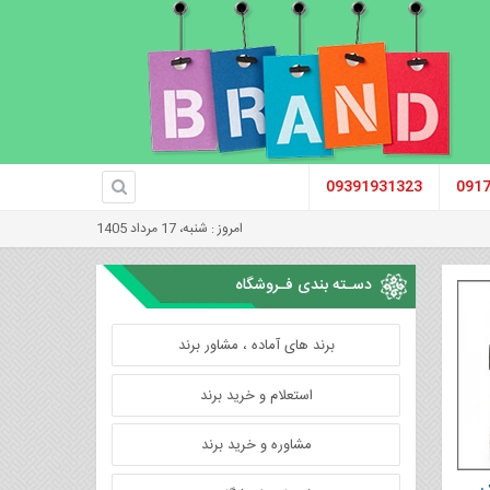
09391931323
091
امروز : شنبه، 17 مرداد 1405
دسـته بندی فـروشگاه
برند های آماده ، مشاور برند
استعلام و خرید برند
مشاوره و خرید برند