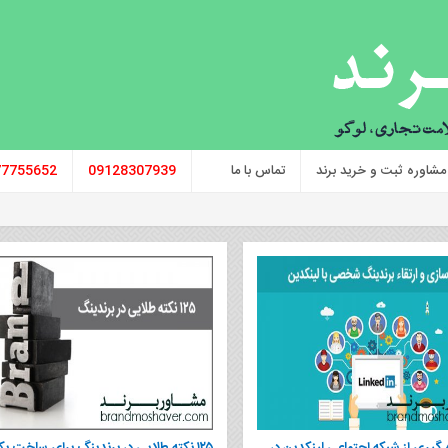
مشاوره ثبت و خرید برند
تماس با ما
09128307939
77755652