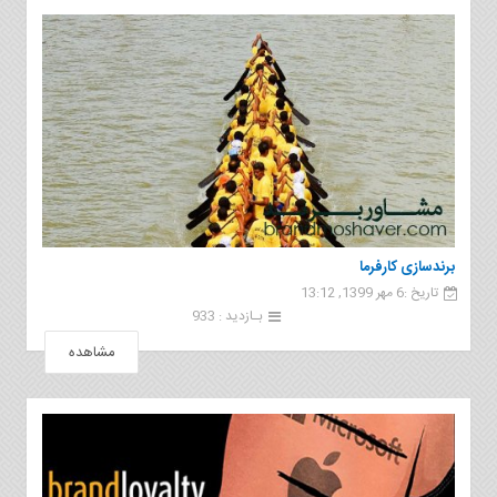
برندسازی کارفرما
تاریخ :6 مهر 1399, 13:12
بـازدید : 933
مشاهده