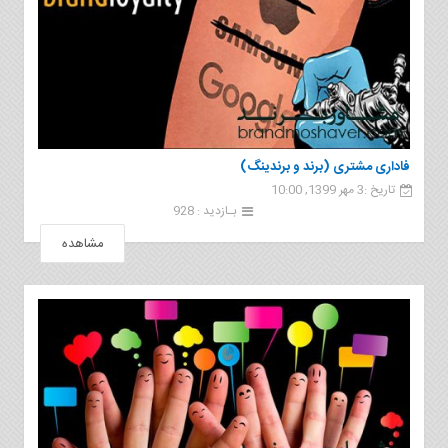
فاداری مشتری (برند و برندینگ)
تاریخ :3 مهر 1399, 10:00
بـازدید : 928
مشاهده