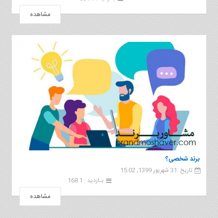
مشاهده
برند شخصی؟
تاریخ :31 شهریور 1399, 15:02
بـازدید : 1 168
مشاهده