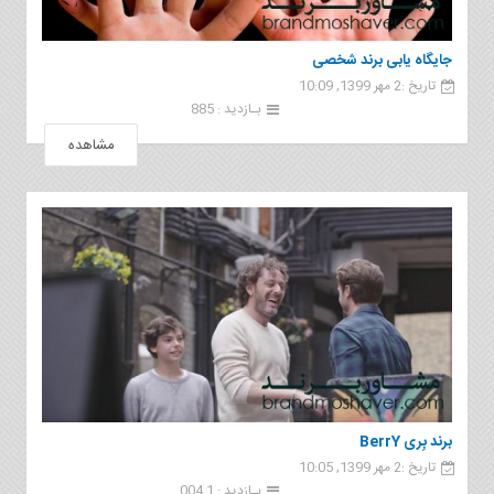
جایگاه یابی برند شخصی
تاریخ :2 مهر 1399, 10:09
بـازدید : 885
مشاهده
برند بِری BerrY
تاریخ :2 مهر 1399, 10:05
بـازدید : 1 004