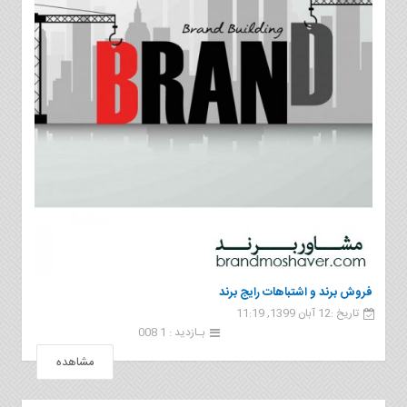
فروش برند و اشتباهات رایج برند
تاریخ :12 آبان 1399, 11:19
بـازدید : 1 008
مشاهده