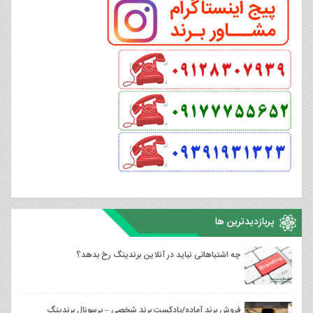
پربازدیدترین ها
چه اشتباهاتی نباید در آنلاین برندینگ رخ بدهد؟
فروش برند آماده/پادکست برند شخصی – پرسونال برندینگ