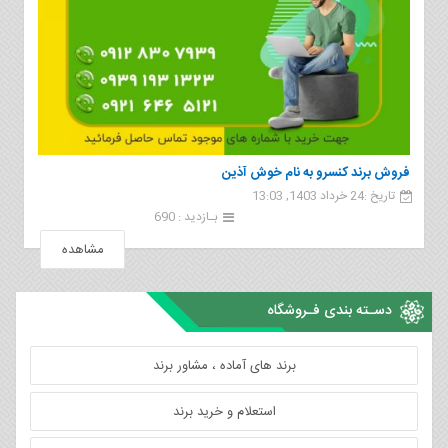
فروش برند کنسرو به نام خوش آذین
تاریخ :24 خرداد 1403, 13:03
بـازدید : 690
مشاهده
دسـته بندی فـروشگاه
برند های آماده ، مشاور برند
استعلام و خرید برند