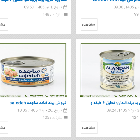
ي فود NOOSI FOOD
مشاوره خرید برند پروناسو؛
تاریخ :1 تیر 1405, 09:53
ایتالیایی | مشاور برند
9
بـازدید : 148
مشاهده
مشا
مشاوره خرید برند الندان؛ تحلیل ۶ طبقه و
فروش برند آماده ساجده sajedeh
تاریخ :26 خرداد 1405, 10:06
مل ارزش
1
بـازدید : 105
مشاهده
مشا