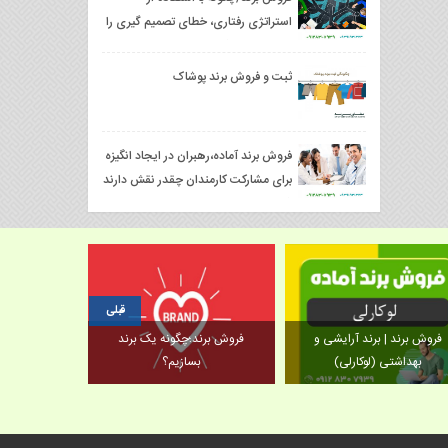
استراتژی رفتاری، خطای تصمیم گیری را
کاهش دهیم؟
ثبت و فروش برند پوشاک
فروش برند آماده،رهبران در ایجاد انگیزه
برای مشارکت کارمندان چقدر نقش دارند
؟
قبلی
فروش برند | برند آرایشی و
فروش برند؛چگونه یک برند
چگونه داستان 
بهداشتی (لوکارلی)
بسازیم؟