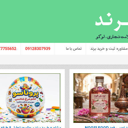
مشاوره ثبت و خرید برند
تماس با ما
09128307939
77755652