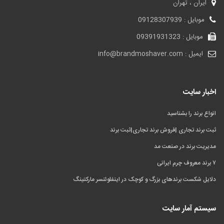
ایران ، تهران
موبایل : 09128307939
موبایل : 09391931323
ایمیل : info@brandmoshaver.com
اخبار سایت
انواع برند را بشناسید
ثبت برند تجاری |فروش برند تجاری|ثبت برند
مدیریت برند در صنعت مد
۷ برند معروف چرم ایرانی
دلایل شکست برندهای بزرگ و کوچک در اینفلوئنسر مارکتینگ
سیستم آمار سایت