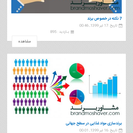
7 نکته در خصوص برند
تاریخ :17 تیر 1399, 00:46
بـازدید : 895
مشاهده
برندسازی مواد غذایی در سطح جهانی
تاریخ :16 تیر 1399, 00:01