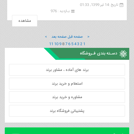
تاریخ :14 تیر 1399, 01:33
بـازدید : 976
مشاهده
< صفحه قبل
صفحه بعد >
11
10
9
8
7
6
5
4
3
2
1
دسـته بندی فـروشگاه
برند های آماده ، مشاور برند
استعلام و خرید برند
مشاوره و خرید برند
پشتیبانی فروشگاه برند