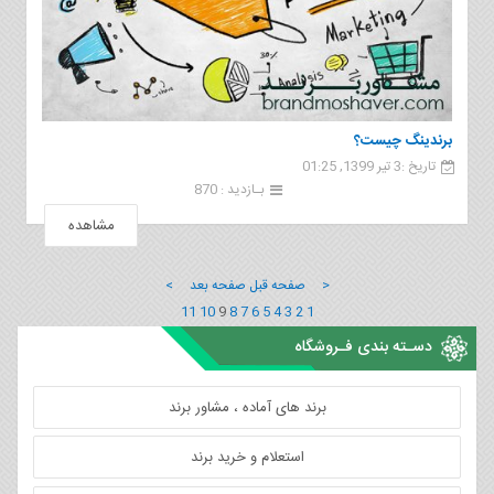
برندینگ چیست؟
تاریخ :3 تیر 1399, 01:25
بـازدید : 870
مشاهده
< صفحه قبل
صفحه بعد >
11
10
9
8
7
6
5
4
3
2
1
دسـته بندی فـروشگاه
برند های آماده ، مشاور برند
استعلام و خرید برند