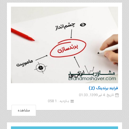
فرایند برندینگ (2)
تاریخ :4 تیر 1399, 01:33
بـازدید : 1 058
مشاهده