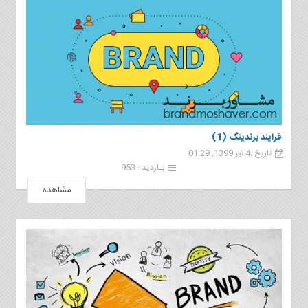
فرایند برندینگ (1)
تاریخ :4 تیر 1399, 01:29
بـازدید : 953
مشاهده