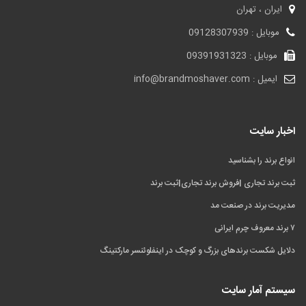
ایران ، تهران
موبایل : 09128307939
موبایل : 09391931323
ایمیل : info@brandmoshaver.com
اخبار سایت
انواع برند را بشناسید
ثبت برند تجاری |فروش برند تجاری|ثبت برند
مدیریت برند در صنعت مد
۷ برند معروف چرم ایرانی
دلایل شکست برندهای بزرگ و کوچک در اینفلوئنسر مارکتینگ
سیستم آمار سایت