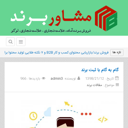
فروش برند/بازاریابی محتوای کسب و کار B2B و ۷ نکته طلایی تولید محتوا برای جذب لیدها
تازه ها
گام به گام با ثبت برند
تاریخ : 1398/21/12
نویسنده :
admin3
بازدیدها : 966
موضوع :
مقالات برند