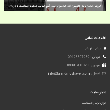
امع برندینگ و برندسازی/فروش برند تجاری
فروش برند/ برند جانسون ا
اطلاعات تماس
ایران ، تهران
موبایل : 09128307939
موبایل : 09391931323
ایمیل : info@brandmoshaver.com
اخبار سایت
انواع برند را بشناسید