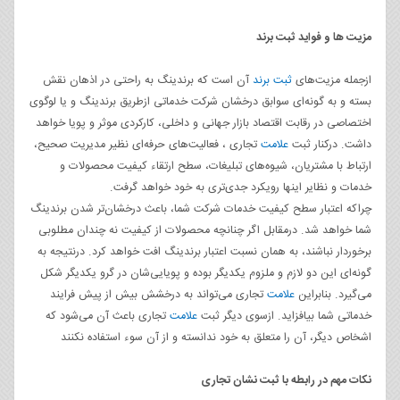
مزیت ها و فواید ثبت برند
ازجمله مزیت‌های
ثبت برند
آن است که برندینگ به راحتی در اذهان نقش
بسته و به گونه‌ای سوابق درخشان شرکت خدماتی ازطریق برندینگ و یا لوگوی
اختصاصی در رقابت اقتصاد بازار جهانی و داخلی، کارکردی موثر و پویا خواهد
داشت. درکنار ثبت
علامت
تجاری ، فعالیت‌های حرفه‌ای نظیر مدیریت صحیح،
ارتباط با مشتریان، شیوه‌های تبلیغات، سطح ارتقاء کیفیت محصولات و
خدمات و نظایر اینها رویکرد جدی‌تری به خود خواهد گرفت.
چراکه اعتبار سطح کیفیت خدمات شرکت شما، باعث درخشان‌تر شدن برندینگ
شما خواهد شد. درمقابل اگر چنانچه محصولات از کیفیت نه چندان مطلوبی
برخوردار نباشند، به همان نسبت اعتبار برندینگ افت خواهد کرد. درنتیجه به
گونه‌ای این دو لازم و ملزوم یکدیگر بوده و پویایی‌شان در گرو یکدیگر شکل
می‌گیرد. بنابراین
علامت
تجاری می‌تواند به درخشش بیش از پیش فرایند
خدماتی شما بیافزاید. ازسوی دیگر ثبت
علامت
تجاری باعث آن می‌شود که
اشخاص دیگر، آن را متعلق به خود ندانسته و از آن سوء استفاده نکنند
نکات مهم در رابطه با ثبت نشان تجاری