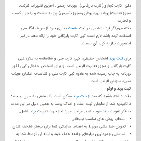
ملی، کارت تجاری(کارت بازرگانی)، روزنامه رسمی، آخرین تغییرات شرکت،
مجوز فعالیت(پروانه بهره برداری،مجوز تأسیس)،پروانه ساخت و یا جواز کسب
و تجارت.
نکته مهم:اگر فرد متقاضی در ثبت
علامت
تجاری خود از حروف انگلیسی
استفاده کرده باشد لازم است کپی کارت بازرگانی خود را ارائه دهد در غیر
اینصورت نیاز به کپی آن نیست.
برای
ثبت برند
اشخاص حقیقی، کپی کارت ملی و شناسنامه به علاوه کپی
کارت بازرگانی و مجوز فعالیت الزامی است. و برای اشخاص حقوقی کپی آگهی
روزنامه به چاپ رسیده شده به علاوه کپی کارت ملی و شناسنامه اعضای هیئت
مدیره سازمان الزامی است.
ثبت برند و لوگو
دقت داشته باشید که بعد از
ثبت برند
ممکن است یک ماهی به طول بینجامد
تا تاییدیه شما از سازمان ثبت اسناد و املاک برسد به همین دلیل در این مدت
به فکر تقویت
برند
خود باشید. مراحل مورد نیاز جهت تقویت
برند
شامل:
انتخاب روش های مناسب تبلیغاتی
تدوین خط مشی مربوط به اهداف سازمانی شما برای بیشتر شناخته شدن
شناسایی جدیدترین نیازهای جامعه هدف خود و ارائه آن توسط شما به