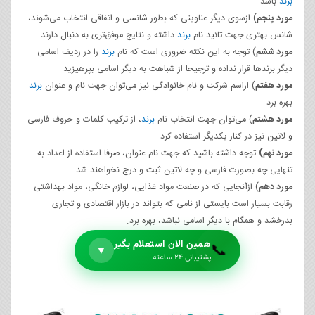
برند
باشد
مورد پنجم
) ازسوی دیگر عناوینی که بطور شانسی و اتفاقی انتخاب می‌شوند،
شانس بهتری جهت تائید نام
برند
داشته و نتایج موفق‌تری به دنبال دارند
مورد ششم
) توجه به این نکته ضروری است که نام
برند
را در ردیف اسامی
دیگر برندها قرار نداده و ترجیحا از شباهت به دیگر اسامی بپرهیزید
مورد هفتم
) ازاسم شرکت و نام خانوادگی نیز می‌توان جهت نام و عنوان
برند
بهره برد
مورد هشتم
) می‌توان جهت انتخاب نام
برند
، از ترکیب کلمات و حروف فارسی
و لاتین نیز در کنار یکدیگر استفاده کرد
مورد نهم
)
توجه داشته باشید که جهت نام عنوان، صرفا استفاده از اعداد به
تنهایی چه بصورت فارسی و چه لاتین ثبت و درج نخواهند شد
مورد دهم
) ازآنجایی که در صنعت مواد غذایی، لوازم خانگی، مواد بهداشتی
رقابت بسیار است بایستی از نامی که بتواند در بازار اقتصادی و تجاری
بدرخشد و همگام با دیگر اسامی نباشد، بهره برد.
همین الان استعلام بگیر
📞
▼
پشتیبانی ۲۴ ساعته