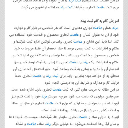
در این مطلب ابتدا مزایای
ثبت برند
را بیان نموده و در ادامه، مدارک الزامی
برای ثبت
علامت
تجاری و فرایند
ثبت برند
به اختصار تشریح می گردد.
آموزش گام به گام ثبت برند
برند
همان
علامت
تجاری معتبری است که هر شخصی در بازار کار و تجارت
خود از آن به عنوان نشان و
علامت
تجاری محصول و خدمت خود استفاده می
کند. لذا باید این نشان و
علامت
تجاری براساس قوانین اداره ثبت شرکتها و
علائم و اختراعات به ثبت رسمی برسد تا حق انحصار آن فقط مربوط به خود
شخص و محصول و خدمت وی باشد. اما براساس ماده ۲ قانون اداره ثبت و
علائم و اختراعات یک
برند
یا
علامت
تجاری تا زمانی به ثبت نرسد کسی حق
انحصار آن را ندارد و زمانی به ثبت رسانده شود، حق استعمال انحصاری آن
متعلق به او خواهد بود؛ بنابراین باید برای
ثبت برند
یا
علامت
تجاری حتماً
فرایند کار و مدارک و شرایط آن به درستی انجام شود.
در این مقاله به مزیت های کلی که ثبت
علامت
تجاری دارد، اشاره شده است،
هم چنین مواردی که باعث می شود هر چه سریعتر
برند
خود را ثبت کنیم نیز
آورده شده و به مراحل و مدارکی که برای ثبت
علامت
تجاری در سازمان اسناد
و املاک کشور ، مورد نیاز می باشد، پرداخته شده است.
ازبرند به عنوان نماد و
علامت
تجاری سازمان‌ها، شرکت‌ها، موسسات، کارخانه‌ها
و سایر ارگان‌ها استفاده می‌شود. به عبارتی دیگر
برند
، نماد،
علامت
و نشانه