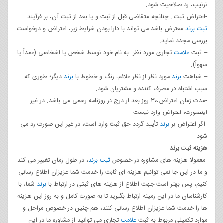
ترتیب، رد صلاحیت شود.
-اعتراض ثبت : چنانچه متقاضی قبل از ثبت و یا بعد از ثبت آن، بر فرآیند
ثبت برند
معترض باشد می تواند با دارا بودن شرایط زیر، اعتراض و درخواست
بررسی مجدد نماید.
– ثبت
علامت
تجاری مورد نظر به نام خود توسط شخص یا اشخاصی (عمداً یا
سهواً).
– شباهت
برند
مورد نظر از نظر علائم، رنگ و خطوط با
برند
دیگر؛ طوری که
سبب اشتباه در مصرف کننده و مشتریان شود.
-مدت زمان اعتراض،۳۰ روز بعد ار درج در روزنامه رسمی می باشد. در غیر
اینصورت، اعتراض وارد نیست.
-اگر اعتراض بر
برند
تأیید گردد حق ثبت وارد است، در غیر این صورت رد می
شود.
هزینه ثبت برند
معمولا هزینه های مشاوره در خصوص
ثبت برند
، در طول زمان تغییر می کند
و ما در این جا نمی توانیم هزینه ای ثابت را خدمت شما عزیزان اطلاع رسانی
کنیم، پس بهتر است جهت اطلاع از هزینه های ثبتی در ارتباط با
برند
شما، با
کارشناسان ما در این زمینه ارتباط بگیرید تا به صورت کامل و به روز این هزینه
ها را خدمت شما عزیزان اطلاع رسانی کنند، هم چنین در خصوص مراحل و
موارد تکمیلی مربوط به ثبت
علامت
تجاری می توانید از مشاوره ما در این