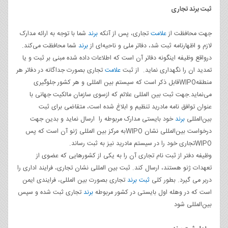
ثبت برند تجاری
جهت محافظت از
علامت
تجاری، پس از آنکه
برند
شما با توجه به ارائه مدارک
لازم و اظهارنامه ثبت شد، دفاتر ملی و ناحیه‌ای از
برند
شما محافظت می‌کند.
درواقع وظیفه اینگونه دفاتر آن است که اطلاعات داده شده مبنی بر ثبت و یا
تمدید ان را نگهداری نماید. از ثبت
علامت
تجاری بصورت جداگانه در دفاتر هر
منطقهWIPOقابل ذکر است که سیستم بین المللی و هر کشور جلوگیری
می‌نماید.جهت ثبت بین المللی علائم که ازسوی سازمان مالکیت جهانی با
عنوان توافق نامه مادرید تنظیم و ابلاغ شده است، متقاضی برای ثبت
بین‌المللی
برند
خود بایستی مدارک مربوطه را ارسال نماید و بدین جهت
درخواست بین‌المللی نشان WIPOبه مرکز بین المللی ژنو آن است که پس
WIPOتجاری خود را در سیستم مادرید نیز به ثبت رساند.
وظیفه دفتر از ثبت نام تجاری آن را به یکی از کشورهایی که عضوی از
تعهدات ژنو هستند، ارسال کند. ثبت بین المللی نشان تجاری، فرایند اداری را
دربر می گیرد. بطور کلی
ثبت برند
تجاری بصورت بین المللی، فرایندی ایمن
است که در وهله اول بایستی در کشور مربوطه
برند
تجاری ثبت شده و سپس
بین‌المللی شود