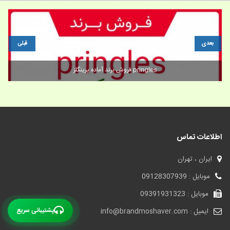
بعدی
قبلی
فروش برند آماده پرينگلز pringles
اطلاعات تماس
ایران ، تهران
موبایل : 09128307939
موبایل : 09391931323
پشتیبانی سریع
ایمیل : info@brandmoshaver.com