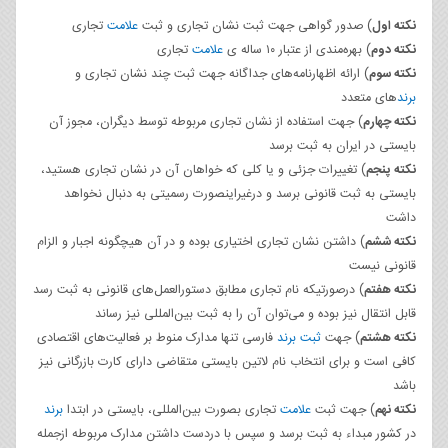
نکته اول
) صدور گواهی جهت ثبت نشان تجاری و ثبت
علامت
تجاری
نکته دوم
) بهره‌مندی از عتبار ۱۰ ساله ی
علامت
تجاری
نکته سوم
) ارائه اظهارنامه‌های جداگانه جهت ثبت چند نشان تجاری و
برند
‌های متعدد
نکته چهارم
) جهت استفاده از نشان تجاری مربوطه توسط دیگران، مجوز آن
بایستی در ایران به ثبت برسد
نکته پنجم
) تغییرات جزئی و یا کلی که خواهان آن در نشان تجاری هستید،
بایستی به ثبت قانونی برسد و درغیراینصورت رسمیتی به دنبال نخواهد
داشت
نکته ششم
) داشتن نشان تجاری اختیاری بوده و در آن هیچگونه اجبار و الزام
قانونی نیست
نکته هفتم
) درصورتیکه نام تجاری مطابق دستورالعمل‌های قانونی به ثبت رسد
قابل انتقال نیز بوده و می‌توان آن را به ثبت بین‌المللی نیز رساند
نکته هشتم
) جهت
ثبت برند
فارسی تنها مدارک منوط بر فعالیت‌های اقتصادی
کافی است و برای انتخاب نام لاتین بایستی متقاضی دارای کارت بازرگانی نیز
باشد
نکته نهم
) جهت ثبت
علامت
تجاری بصورت بین‌المللی، بایستی در ابتدا
برند
در کشور مبداء به ثبت برسد و سپس با دردست داشتن مدارک مربوطه ازجمله