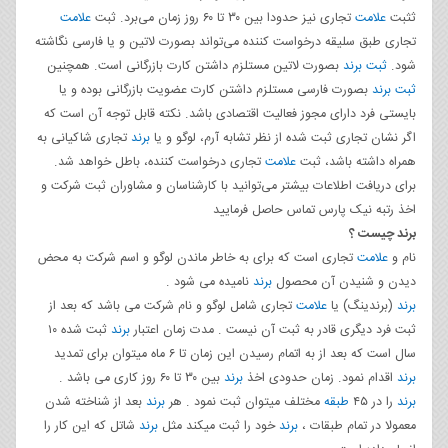
ثثبت
علامت
تجاری نیز حدودا بین ۳۰ تا ۶۰ روز زمان می‌برد. ثبت
علامت
تجاری طبق سلیقه درخواست کننده می‌تواند بصورت لاتین و یا فارسی نگاشته
شود.
ثبت برند
بصورت لاتین مستلزم داشتن کارت بازرگانی است. همچنین
ثبت برند
بصورت فارسی مستلزم داشتن کارت عضویت بازرگانی بوده و یا
بایستی فرد دارای مجوز فعالیت اقتصادی باشد. نکته قابل توجه آن است که
اگر نشان تجاری ثبت شده از نظر تشابه آرم، لوگو و یا
برند
تجاری شاکیانی به
همراه داشته باشد، ثبت
علامت
تجاری درخواست کننده، باطل خواهد شد.
برای دریافت اطلاعات بیشتر می‌توانید با کارشناسان و مشاوران ثبت شرکت و
اخذ رتبه نیک پارس تماس حاصل فرمایید
برند چیست ؟
نام و
علامت
تجاری است که برای به خاطر ماندن لوگو و اسم شرکت به محض
دیدن و شنیدن آن محصول
برند
نامیده می شود .
برند
(برندینگ) یا
علامت
تجاری شامل لوگو و نام شرکت می باشد که بعد از
ثبت فرد دیگری قادر به ثبت آن نیست . مدت زمان اعتبار
برند
ثبت شده ۱۰
سال است که بعد از به اتمام رسیدن این زمان تا ۶ ماه میتوان برای تمدید
برند
اقدام نمود. زمان حدودی اخذ
برند
بین ۳۰ تا ۶۰ روز کاری می باشد .
برند
را در ۴۵
طبقه
مختلف میتوان ثبت نمود . هر
برند
بعد از شناخته شدن
معمولا در تمام طبقات ،
برند
خود را ثبت میکند مثل
برند
شاتل که این کار را