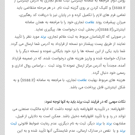
روش دوم: مراجعه به سامانه اینترنتی ثبت علائم تجاری به آدرس اینترنتی (
ssaa.ir) و کلیک کردن بر روی گزینه ثبت نام. در هر مرحله متقاضی باید
تمامی فرم های لازم را تکمیل کرده و در پایان نیز با دریافت کد رهگیری،
میزان پیشرفت روند
علامت
تجاری خود را با مراجعه به همان سامانه
اینترنتی(ssaa.ir)در بخش ثبت درخواست ها، پیگیری نماید.
در صورتی که کارشناسان مربوط به ثبت علائم تجاری،
برند
مورد نظر را تأیید
نمایند از طریق پست پیشتاز دو نسخه از قرارداد به آدرس شما ارسال می گردد.
شما باید یکی از این نسخه ها را نزد خود بایگانی نموده و نسخه دیگر را با
مدارک خواسته شده و واریز هزینه های درخواست شده، که در ضمیمه قرارداد
آمده، مجدداً به آدرس مرکز ارسال نموده تا روند ثبت ، براساس روال اداری و
رسمی خود دنبال گردد.
هزینه های مربوط بهثبت
علامت
تجاری، با مراجعه به سامانه (ssaa.ir) و به
شکل اینترنتی قابل پرداخت می باشد.
نکات مهمی که در فرآیند ثبت برند باید به آنها توجه نمود:
-اظهارنامه: در تأییدیه اظهارنامه باید توجه داشت که اداره مالکیت صنعتی می
تواند در رد و یا تأیید اظهارنامه دخیل باشد. ممکن است به دلایلی از قبیل،
مشابهت
برند
با
برند
دیگر، ثبت به نام دیگری، عدم رعایت ضوابط قانونی
ثبت
برند
و یا نقص در مدارک ارسالی، عدم شایستگی آنها تأیید شده و به این