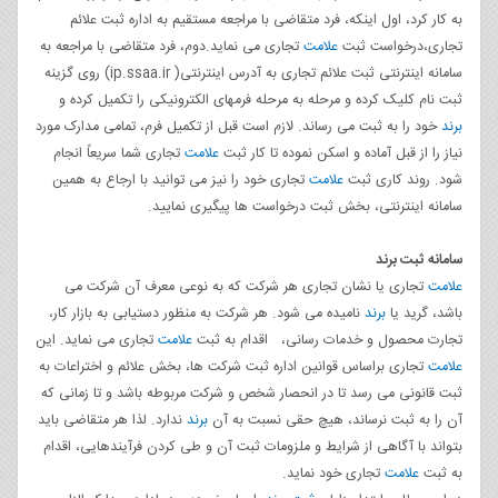
به کار کرد، اول اینکه، فرد متقاضی با مراجعه مستقیم به اداره ثبت علائم
تجاری،درخواست ثبت
علامت
تجاری می نماید.دوم، فرد متقاضی با مراجعه به
سامانه اینترنتی ثبت علائم تجاری به آدرس اینترنتی( ip.ssaa.ir) روی گزینه
ثبت نام کلیک کرده و مرحله به مرحله فرمهای الکترونیکی را تکمیل کرده و
برند
خود را به ثبت می رساند. لازم است قبل از تکمیل فرم، تمامی مدارک مورد
نیاز را از قبل آماده و اسکن نموده تا کار ثبت
علامت
تجاری شما سریعاً انجام
شود. روند کاری ثبت
علامت
تجاری خود را نیز می توانید با ارجاع به همین
سامانه اینترنتی، بخش ثبت درخواست ها پیگیری نمایید.
سامانه ثبت برند
علامت
تجاری یا نشان تجاری هر شرکت که به نوعی معرف آن شرکت می
باشد، گرید یا
برند
نامیده می شود. هر شرکت به منظور دستیابی به بازار کار،
تجارت محصول و خدمات رسانی، اقدام به ثبت
علامت
تجاری می نماید. این
علامت
تجاری براساس قوانین اداره ثبت شرکت ها، بخش علائم و اختراعات به
ثبت قانونی می رسد تا در انحصار شخص و شرکت مربوطه باشد و تا زمانی که
آن را به ثبت نرساند، هیچ حقی نسبت به آن
برند
ندارد. لذا هر متقاضی باید
بتواند با آگاهی از شرایط و ملزومات ثبت آن و طی کردن فرآیندهایی، اقدام
به ثبت
علامت
تجاری خود نماید.