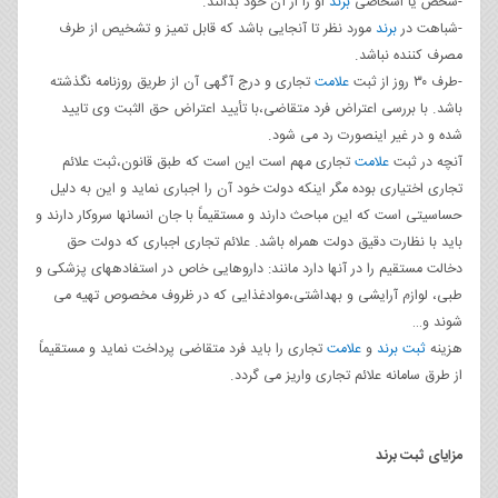
-شخص یا اشخاصی
برند
او را از آن خود بدانند.
-شباهت در
برند
مورد نظر تا آنجایی باشد که قابل تمیز و تشخیص از طرف
مصرف کننده نباشد.
-طرف ۳۰ روز از ثبت
علامت
تجاری و درج آگهی آن از طریق روزنامه نگذشته
باشد. با بررسی اعتراض فرد متقاضی،با تأیید اعتراض حق الثبت وی تایید
شده و در غیر اینصورت رد می شود.
آنچه در ثبت
علامت
تجاری مهم است این است که طبق قانون،ثبت علائم
تجاری اختیاری بوده مگر اینکه دولت خود آن را اجباری نماید و این به دلیل
حساسیتی است که این مباحث دارند و مستقیماً با جان انسانها سروکار دارند و
باید با نظارت دقیق دولت همراه باشد. علائم تجاری اجباری که دولت حق
دخالت مستقیم را در آنها دارد مانند: داروهایی خاص در استفادههای پزشکی و
طبی، لوازم آرایشی و بهداشتی،موادغذایی که در ظروف مخصوص تهیه می
شوند و…
هزینه
ثبت برند
و
علامت
تجاری را باید فرد متقاضی پرداخت نماید و مستقیماً
از طرق سامانه علائم تجاری واریز می گردد.
مزایای ثبت برند