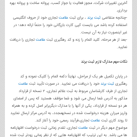
آخرین تغییرات شرکت، مجوز فعالیت یا جواز کسب، پروانه ساخت و پروانه بهره
برداری.
-چنانچه متقاضی
ثبت برند
، برای ثبت
علامت
تجاری خود از حروف انگلیسی
استفاده کرده باشد می بایست کپی کارت بازرگانی خود را حتماً ارائه دهد؛ در
غیر اینصورت نیاز به آن نیست.
-بعد از هر مرحله، کلید اتمام را زده و کد رهگیری ثبت
علامت
تجاری را دریافت
نمایید.
نکات مهم مدارک لازم ثبت برند
در پایان تکمیل هر یک از مراحل، نهایتاً دکمه اتمام را کلیک نموده و کد
رهگیری
ثبت برند
خود را دریافت می نمایید. در صورت تأیید ثبت
علامت
تجاری از طرف کارشناسان مربوط به ثبت علائم تجاری، ۲ نسخه از قرارداد
مذکور به آدرس شما ارسال می شود و شما مؤظف هستید که پس از امضای
هر دو نسخه از قرارداد، یکی از آنها را با مدارک دیگربرابر اصل کرده و به همراه
واریز میزان هزینه درخواست شده در نسخهمجدد، به آدرس مرکز ارسال نمایید
تا روند کاری ثبت
علامت
تجاری،فرآیند رسمی خود را آغاز کند.
موضوع مهم دیگر در ثبت
علامت
تجاری، تقدم زمانی ثبت درخواست اظهارنامه
ها می باشد. به این ترتیب که اظهارنامه هایی که از نظر زمانی زودتر ثبت شده