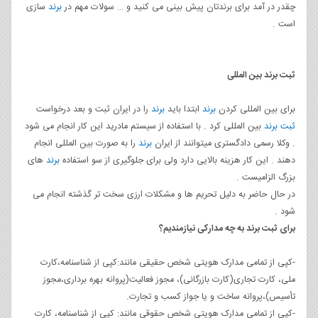
چقدر در آمد برای برندتان پیش بینی می کنید و … سولات مهم در
برند
سازی
است .
ثبت برند بین المللی
برای بین المللی کردن
برند
ابتدا باید
برند
را در ایران ثبت و بعد درخواست
ثبت برند
بین المللی کرد . با استفاده از سیستم مادرید این کار انجام می شود
. وکلا رسمی دادگستری میتوانند از ایران
برند
را به صورت بین المللی انجام
دهند . این کار هزینه بالایی دارد ولی برای جلوگیری از سو استفاده
برند
های
بزرگ الزامیست .
در حال حاضر به دلیل تحریم ها و مشکلات ارزی سخت تر گذشته انجام می
شود .
برای ثبت برند به چه مدارکی نیازمندیم؟
-کپی از تمامی مدارک هویتی شخص حقیقی مانند:کپی از شناسنامه،کارت
ملی، کارت تجاری(کارت بازرگانی)، مجوز فعالیت(پروانه بهره برداری،مجوز
تأسیس)،پروانه ساخت و یا جواز کسب و تجارت.
-کپی از تمامی مدارک هویتی شخص حقوقی مانند: کپی از شناسنامه، کارت