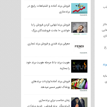
فروش برند آماده و اشتباهات رایج در
ذب
برندسازی
ائز
فروش برند/نهایی کردن فروش را با
هایی
خواندن ۱۰ عادت فروشندگان بزرگ
ای
بیاموزید
معرفی برند فندی و فروش برند تجاری
رح
هویت برند؛ با ۵ مرحله هویت برند خود
رند
را بسازید
به
فروش برند آماده/واردات برندهای
ی
پوشاک تغییر مسیر میدهد
زمان مناسب برای برندسازی
(برندینگ_برند فروشی_خرید برند) در