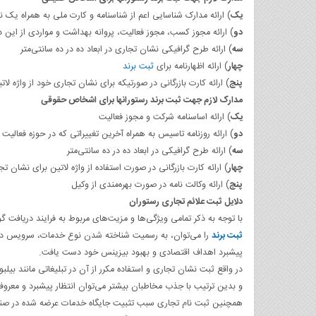
یک
) ارائه مدارک شناسایی اعم از شناسنامه و کارت ملی به همراه یک 
دو
) ارائه مجوز کسب، مجوز فعالیت، پروانه بهداشت و مواردی از این
سه
) ارائه طرح گرافیکی نشان تجاری در ابعاد ده در ده سانتی‌متر
چهار
)‌ ارائه اظهارنامه برای
ثبت برند
پنج
) ارائه کارت بازرگانی در صورتیکه برای نشان تجاری خود از واژه لات
مدارک لازم جهت ثبت برند رستورانها برای اشخاص حقوقی
یک
) ارائه اساسنامه شرکت و مجوز فعالیت‌
دو
) ارائه روزنامه تاسیس به همراه آخرین تغییراتی که در حوزه فعالی
سه
)‌ ارائه طرح گرافیکی در ابعاد ده در ده سانتی‌متر
چهار
) ارائه کارت بازرگانی در صورت استفاده از واژه لاتین برای نشان تج
پنج
) ارائه وکالت نامه در صورت بهره‌مندی از وکیل
دلایل ثبت علائم تجاری رستوران
با توجه به ذکر تمامی ویژگی‌ها و مزیت‌های مربوط به فرایند دریافت 
ثبت برند
را می‌توان، به رسمیت شناخته شدن نوع خدمات، سرویس 
پیشبرد اهداف اقتصادی و بهبود بیزینس خود دست یافت.
در واقع ثبت نشان تجاری و استفاده مکرر از آن در تبلیغاتی مانند بی
و بدین ترتیب با جذب مخاطبان بیشتر می‌توان انتظار پیشبرد و معرو
همچنین ثبت نام تجاری سبب تثبیت جایگاه خدمات عرضه شده در صنع