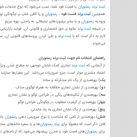
ثبت برند
رستوران
یا فست فود شما، سبب می‌شود که نوع خدمات خود را
همچنین
ثبت برند
فست فود
،
رستوران
و یا کافی شاپ بر چگونگی نوع 
ورودیه
رستوران
و یا سایر بیلبوردهای تبلیغاتی به راحتی بهره ببریم.
در نتیجه
ثبت برند
علاوه بر حق انحصاری و قانونی آن، فواید بازاریا
لازم به ذکر است که با
ثبت برند
و طی کردن پروسه‌های قانونی ان، سا
می‌شوند.
راهنمای انتخاب نام جهت ثبت برند رستوران
از آنجایی که
ثبت برند
تجاری کمک شایان توجهی به مطرح شدن ویژ
اعتماد مشتری موثر است، جزو ضروریات می‌باشد. این معیارها عبارتند ا
یک
) بهره‌مندی از یک نام مبتکرانه و ساده
دو
) بهره‌مندی از نشان تجاری خلاقانه به همراه لوگوی جذاب
سه
) بهره‌مندی از تنالیته‌های رنگی در طراحی لوگو و نشان تجاری
چهار
) بهره‌مندی از کیفیت مطلوب در چگونگی طراحی لوگو
پنج
) بهره‌مندی از یک نشان تجاری به یاد ماندنی
شش
) بهره‌مندی از نامی که متناسب با نوع سرویس دهی
رستوران
باش
قابل ذکر است که معمولا برای
برند
رستوران
‌ها و یا سفره خانه‌های سنت
برای
رستوران
‌های فست فود یا مدرن پیشنهاد می‌شود که از نام‌های ت