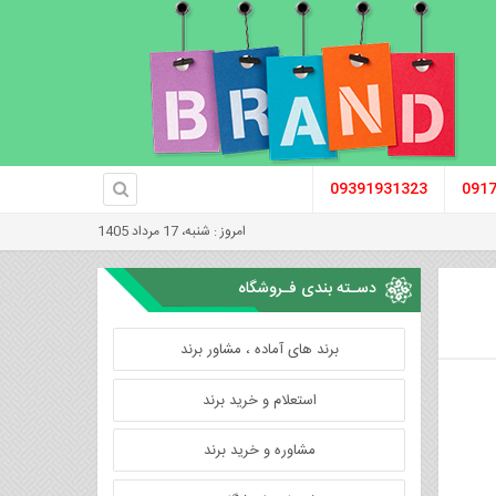
09391931323
091
امروز : شنبه، 17 مرداد 1405
دسـته بندی فـروشگاه
برند های آماده ، مشاور برند
استعلام و خرید برند
مشاوره و خرید برند