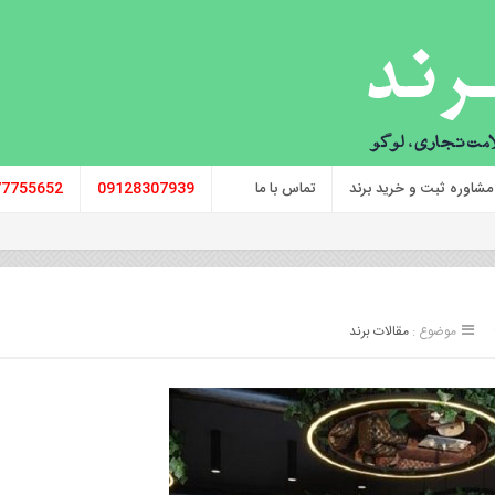
مشاوره ثبت و خرید برند
تماس با ما
09128307939
77755652
موضوع :
مقالات برند