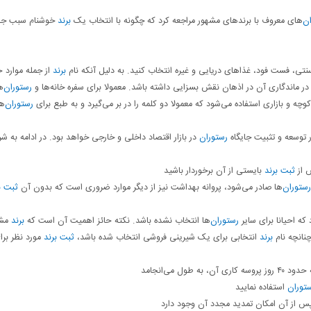
ان
‌های معروف با برندهای مشهور مراجعه کرد که چگونه با انتخاب یک
برند
خوشنام سبب ج
نتی، فست فود، غذاهای دریایی و غیره انتخاب کنید. به دلیل آنکه نام
برند
از جمله موارد ح
 در ماندگاری آن در اذهان نقش بسزایی داشته باشد. معمولا برای سفره خانه‌ها و
رستوران
‌
وچه و بازاری استفاده می‌شود که معمولا دو کلمه را در بر می‌گیرد و به طبع برای
رستوران
‌ه
 توسعه و تثبیت جایگاه
رستوران
در بازار اقتصاد داخلی و خارجی خواهد بود. در ادامه به ش
 از
ثبت برند
بایستی از آن برخوردار باشید
رستوران
‌ها صادر می‌شود، پروانه بهداشت نیز از دیگر موارد ضروری است که بدون آن
ثبت ب
که احیانا برای سایر
رستوران
‌ها انتخاب نشده باشد. نکته حائز اهمیت آن است که
برند
مشا
نانچه نام
برند
انتخابی برای یک شیرینی فروشی انتخاب شده باشد،
ثبت برند
مورد نظر برا
ول می‌انجامد
توران
استفاده نمایید
س از آن امکان تمدید مجدد آن وجود دارد