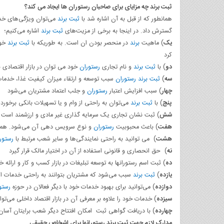
ثبت برند چه مزایای برای صاحبان رستوران ها ایجاد می کند؟
همانطور که از قبل به آن اشاره شد با
ثبت برند
می‌توان ویژگی‌های خدم
گسترش داد. در اینجا به برخی از مزیت‌های
ثبت برند
اشاره می‌کنیم؛
یک
) ماهیت
برند
در منحصر بودن ان است. به طوریکه با
ثبت برند
خود
کرد
دو
) با
ثبت برند
و نام تجاری
رستوران
خود می توان در بازار اقتصادی ب
سه
)
ثبت برند
رستوران
سبب توسعه و ارتقاء میزان کیفیت غذا، خدما
چهار
) سبب افزایش اعتبار
رستوران
و جلب اعتماد مشتریان می‌شود
پنج
) با
ثبت برند
می‌توان به راحتی از وام و یا تسهیلات بانکی برخوردا
شش
) ثبت نشان تجاری یک سرمایه گذاری غیر مادی و ارزشمند است که 
هفت
) باعث محبوبیت
رستوران
و نوع سرویس دهی آن می‌شود. هما
هشت
) می توانید به راحتی نمایندگی‌ها و سایر شعب مرتبط با
رستور
نه
) حق انحصاری و قانونی استفاده از آن در اختیار مالک قرار گیرد
ده
) ثبت اسم رستورانها به توسعه تبلیغات در بازار کسب و کار و ارائ
یازده
)
ثبت برند
سبب می‌شود که مشتریان بتوانند به راحتی خدمات ارزن
دوازده
)‌ می‌توانید برای بهبود خدمات خود با دیگر فعالان در حوزه
رستو
سیزده
) خدمات خود را علاوه بر معرفی آن در بازار اقتصاد داخلی می‌توا
چهارده
) با دریافت گواهی ثبت امکان افتتاح دیگر شعب برایتان آسان‌
مدارک لازم جهت ثبت برند رستورانها برای اشخاص حقیقی