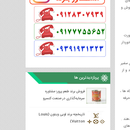
های
روش و
ورت
وردار
ن
سفیر
 و از
پربازدیدترین ها
ه ها ،
فروش برند طعم پرور؛ مشاوره
حرفه
سرمایه‌گذاری در صنعت کنسرو
تاریخچه برند لویی ویتون (Louis
شتریان را هدف قرار دهند .
Vuitton)
های