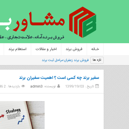
خـانه
فروش برند
اخبار و مقالات
استعلام برند
فروش برند زعفران؛مراحل ثبت برند
تازه ها
سفیر برند چه کسی است ؟ اهمیت سفیران برند
تاریخ : 1399/19/03
نویسنده :
admin3
بازدیدها : 2 446