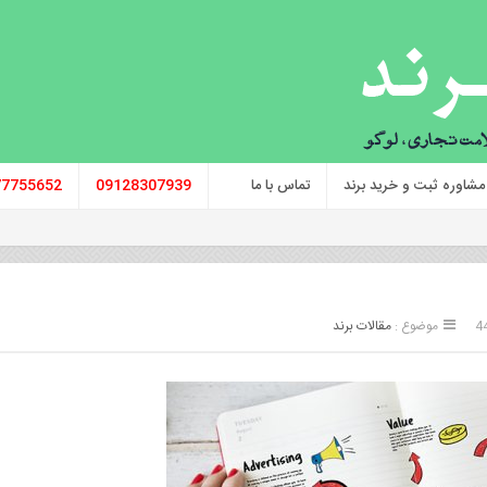
مشاوره ثبت و خرید برند
تماس با ما
09128307939
77755652
موضوع :
مقالات برند