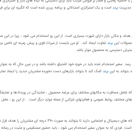
زار با حاشیه رقابتی و فشار بر فروش شرکت باید برای دستیابی به ایده های بازار و استراتژی 
 مدیریت
برند
است و یک استراتژی استدلالی و برنامه ریزی شده است که انگیزه ای برای ف
 هدف و مکان بازار دارای شهرت بسیاری است. از این رو استخدام می شود ، زیرا در این ص
محصولات این
برند
تفاوت ایجاد کند. او می بایست از میراث قوی و پیش زمینه ای خاص برخ
ترش دسترسی به محصول موثر باشد.
رسد. سفیر استخدام شده باید در حوزه خود اشتیاق داشته باشد و در عین حال که به عنوا
د بتواند به این
برند
کمک کند تا بتواند بازارهای دست نخورده مشتریان جدید را ایجاد نماید
 که شامل مسافرت به مکانهای مختلف برای عرضه محصول ، نمایندگی در رویدادها و نمایشگا
ای مختلف روابط عمومی و فعالیتهای شرکتی از جمله موارد دیگر است. . از این رو ، عامل 
با تغییر حالات بازار ، تکنیک های بازاریابی و تبلیغاتی نیاز به نیروی رسانه های دیجیتال و اجتماعی دارند تا بتوانند به صورت ۳۶۰ درجه ای م
ه است. فردی که به عنوان سفیر استخدام می شود ، باید حضور مستقیمی و مثبت در رسانه 