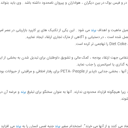
در و فیس بوک در بین دیگران ، هواداران و پیروان نامحدود داشته باشد . وی باید بتواند 
تکمیل ماهیت و اهداف
برند
می شود . این یکی از تکنیک های پر کاربرد بازاریابی در عصر امر
ل شده است ، در دستیابی و آگاهی از مارک تجاری ارتقاء ایجاد نمایید.
اجمی تر کرده است.
تفاعی جهت ارتقاء بودجه ، کمک مالی و تشویق داوطلبان برای تبدیل شدن به بخشی از ای
گذاری یا اسپانسری را جذب نماید.
به عنوان مثال: پاملا اندرسون به دلیل عشق او به حیوانات و مراقبت از آنها ، بخشی جدایی ناپذیر از PETA- People برای رفتار اخلاقی و مراقبتی از حیوانات 
زیرا هیچگونه قرارداد محدودی ندارند. آنها به عنوان سخنگو برای تبلیغ
برند
و عرضه آن در
وند.
ماد می کنند و از آنها می خرند”. استخدام سفیر
برند
جنبه لمس انسان را به
برند
می افزاید .