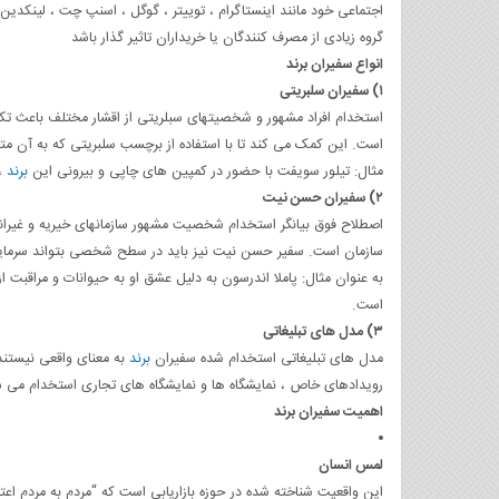
اجتماعی خود مانند اینستاگرام ، توییتر ، گوگل ، اسنپ چت ، لینکدین 
گروه زیادی از مصرف کنندگان یا خریداران تاثیر گذار باشد
انواع سفیران برند
۱) سفیران سلبریتی
استخدام افراد مشهور و شخصیتهای سبلریتی از اقشار مختلف باعث 
است. این کمک می کند تا با استفاده از برچسب سلبریتی که به آن متص
مثال: تیلور سویفت با حضور در کمپین های چاپی و بیرونی این
برند
، Diet Coke را ته
۲) سفیران حسن نیت
اصطلاح فوق بیانگر استخدام شخصیت مشهور سازمانهای خیریه و غیران
سازمان است. سفیر حسن نیت نیز باید در سطح شخصی بتواند سرمایه 
است.
۳) مدل های تبلیغاتی
مدل های تبلیغاتی استخدام شده سفیران
برند
به معنای واقعی نیستند 
رویدادهای خاص ، نمایشگاه ها و نمایشگاه های تجاری استخدام می ش
اهمیت سفیران برند
لمس انسان
این واقعیت شناخته شده در حوزه بازاریابی است که “مردم به مردم اعت