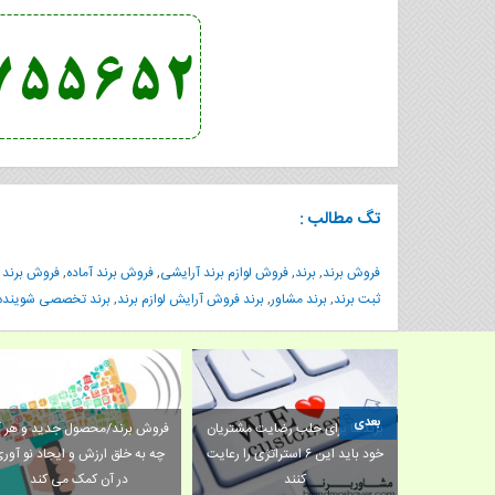
تگ مطالب :
فروش برند
,
برند
,
فروش لوازم برند آرایشی
,
فروش برند آماده
,
فروش برند 
ثبت برند
,
برند مشاور
,
برند فروش آرایش لوازم برند
,
برند تخصصی شوینده
بعدی
برندها برای جلب رضایت مشتریان
خرید برند؛گوگل چطور به برندسازی
خود باید این ۶ استراتژی را رعایت
 اپل
شما کمک می‌کند؟
کنند