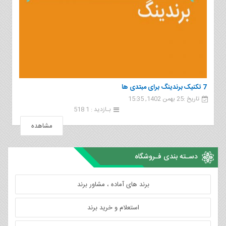
7 تکنیک برندینگ برای مبتدی ها
تاریخ :25 بهمن 1402, 15:35
بـازدید : 1 518
مشاهده
دسـته بندی فـروشگاه
برند های آماده ، مشاور برند
استعلام و خرید برند