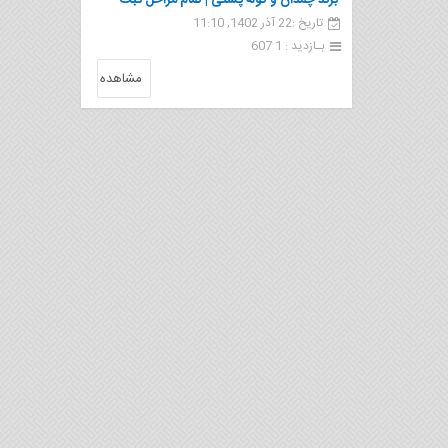
برند چمدان و کوله پشتی | تمام مراحل ثبت
تاریخ :22 آذر 1402, 11:10
بـازدید : 1 607
مشاهده