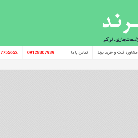
مشاوره ثبت و خرید برند
تماس با ما
09128307939
77755652