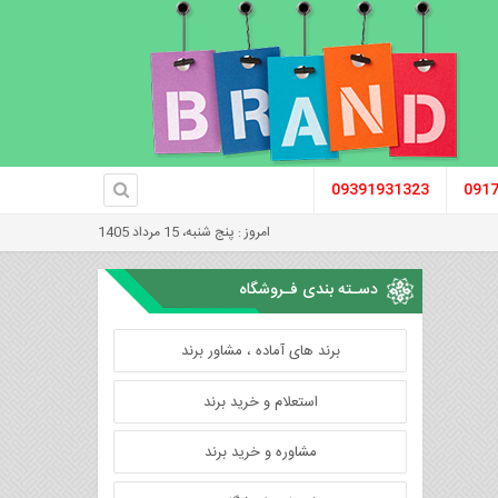
09391931323
091
امروز : پنج شنبه، 15 مرداد 1405
دسـته بندی فـروشگاه
برند های آماده ، مشاور برند
استعلام و خرید برند
مشاوره و خرید برند