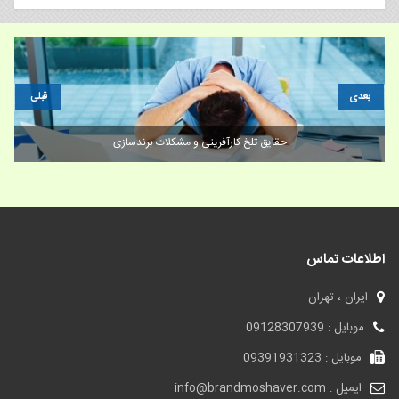
بعدی
قبلی
برند/۶ استراتژی فروش خارجی برای تیم‌ های فروش میدانی با کارایی بالا
اطلاعات تماس
ایران ، تهران
موبایل : 09128307939
موبایل : 09391931323
ایمیل : info@brandmoshaver.com