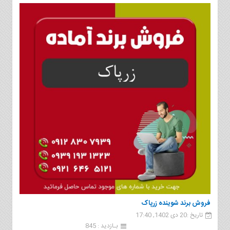
فروش برند شوینده زرپاک
تاریخ :20 دی 1402, 17:40
بـازدید : 845