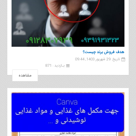
هدف فروش برند چیست؟
تاریخ :29 شهریور 1403, 09:44
بـازدید : 871
مشاهده