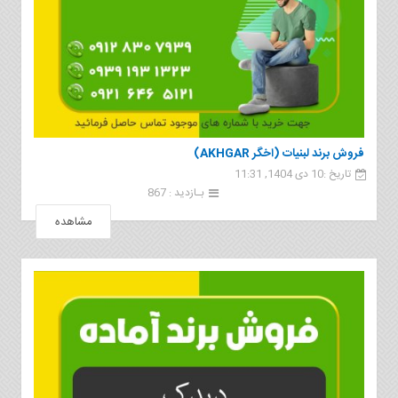
فروش برند لبنیات (اخگر AKHGAR)
تاریخ :10 دی 1404, 11:31
بـازدید : 867
مشاهده