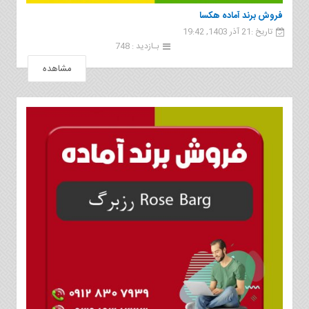
فروش برند آماده هکسا
تاریخ :21 آذر 1403, 19:42
بـازدید : 748
مشاهده