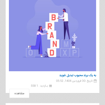
به یک برند محبوب تبدیل شوید
تاریخ :30 فروردین 1404, 05:52
بـازدید : 1 558
مشاهده