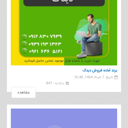
برند آماده فروش دیدک
تاریخ :7 خرداد 1404, 16:48
بـازدید : 847
مشاهده