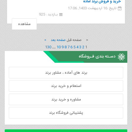
خرید و فروش برند آماده
تاریخ :16 اردیبهشت 1403, 17:06
بـازدید : 925
مشاهده
< صفحه قبل
صفحه بعد >
130
...
10
9
8
7
6
5
4
3
2
1
دسـته بندی فـروشگاه
برند های آماده ، مشاور برند
استعلام و خرید برند
مشاوره و خرید برند
پشتیبانی فروشگاه برند