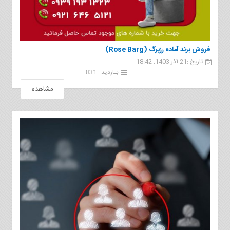
فروش برند آماده رزبرگ (Rose Barg)
تاریخ :21 آذر 1403, 18:42
بـازدید : 831
مشاهده